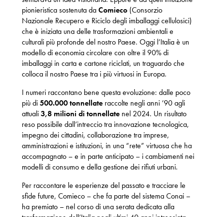
pionieristica sostenuta da
Comieco
(Consorzio
Nazionale Recupero e Riciclo degli imballaggi cellulosici)
che è iniziata una delle trasformazioni ambientali e
culturali più profonde del nostro Paese. Oggi l’Italia è un
modello di economia circolare con oltre il 90% di
imballaggi in carta e cartone riciclati, un traguardo che
colloca il nostro Paese tra i più virtuosi in Europa.
I numeri raccontano bene questa evoluzione: dalle poco
più di
500.000 tonnellate
raccolte negli anni ’90 agli
attuali
3,8 milioni di tonnellate
nel 2024. Un risultato
reso possibile dall’intreccio tra innovazione tecnologica,
impegno dei cittadini, collaborazione tra imprese,
amministrazioni e istituzioni, in una “rete” virtuosa che ha
accompagnato – e in parte anticipato – i cambiamenti nei
modelli di consumo e della gestione dei rifiuti urbani.
Per raccontare le esperienze del passato e tracciare le
sfide future, Comieco – che fa parte del sistema Conai –
ha premiato – nel corso di una serata dedicata alla