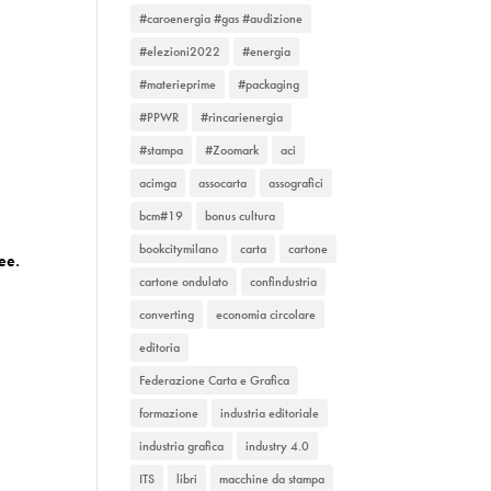
#caroenergia #gas #audizione
#elezioni2022
#energia
#materieprime
#packaging
#PPWR
#rincarienergia
#stampa
#Zoomark
aci
acimga
assocarta
assografici
bcm#19
bonus cultura
bookcitymilano
carta
cartone
ee.
cartone ondulato
confindustria
converting
economia circolare
editoria
Federazione Carta e Grafica
formazione
industria editoriale
industria grafica
industry 4.0
ITS
libri
macchine da stampa