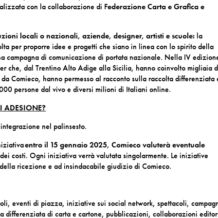
alizzata con la collaborazione di F
ederazione Carta e Grafica e
zioni locali o nazionali, aziende, designer, artisti e scuole:
la
 per proporre idee e progetti che siano in linea con lo spirito della
una campagna di comunicazione di portata nazionale. Nella IV edizion
er che, dal Trentino Alto Adige alla Sicilia, hanno coinvolto migliaia d
da Comieco, hanno permesso al racconto sulla raccolta differenziata e
000 persone dal vivo e diversi milioni di Italiani online.
I ADESIONE?
’integrazione nel palinsesto.
niziativa
entro il 15 gennaio 2025, Comieco valuterà eventuale
dei costi. Ogni iniziativa verrà valutata singolarmente. Le iniziative
ella ricezione e ad insindacabile giudizio di Comieco.
coli, eventi di piazza, iniziative sui social network, spettacoli, campag
a differenziata di carta e cartone, pubblicazioni, collaborazioni editori