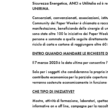
Sicurezza Energetica, ANCI
e
Utilitalia
ed è re
UNIRIMA
.
Consorziati, convenzionati, associazioni, istitu
Community dei Paper Weeker è chiamata a raccolta
manifestazione, beneficiando delle sinergie di 
sono state oltre 100 le iniziative dei Paper Week
persone e sommate a quelle seguite direttamente 
riciclo di carta e cartone di raggiungere oltre 60.
ENTRO QUANDO MANDARE LE RICHIESTE D
Il
7 marzo 2025
è la data ultima per consentire l
Solo per i soggetti che candideranno la propria i
contributo economico
per la parziale copertura 
verranno sostenute economicamente in funzione d
CHE TIPO DI INIZIATIVE?
Mostre, attività di formazione, laboratori, spetta
informative on e off line, campagne per la raccolt