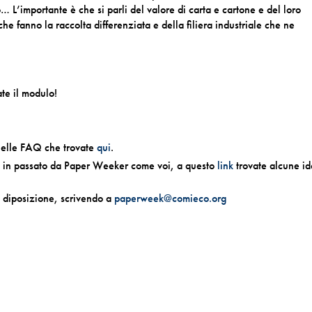
o… L’importante è che si parli del valore di carta e cartone e del loro
he fanno la raccolta differenziata e della filiera industriale che ne
te il modulo!
 nelle FAQ che trovate
qui
.
zate in passato da Paper Weeker come voi, a questo
link
trovate alcune id
 diposizione, scrivendo a
paperweek@comieco.org