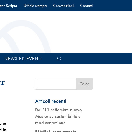
ter Scripta
Ufficio stampa
Convenzioni
Contatti
NEWS ED EVENTI
er
Articoli recenti
Dall’11 settembre nuovo
Master su sostenibilità e
rendicontazione
ione
ella
PPWR: il regolamento