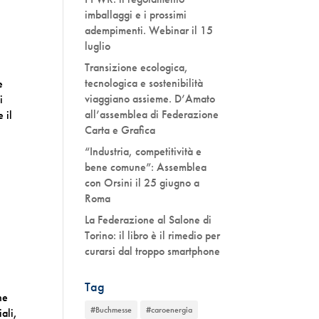
imballaggi e i prossimi
adempimenti. Webinar il 15
luglio
Transizione ecologica,
tecnologica e sostenibilità
e
viaggiano assieme. D’Amato
i
all’assemblea di Federazione
 il
Carta e Grafica
“Industria, competitività e
bene comune”: Assemblea
con Orsini il 25 giugno a
Roma
La Federazione al Salone di
Torino: il libro è il rimedio per
curarsi dal troppo smartphone
Tag
ne
#Buchmesse
#caroenergia
ali,