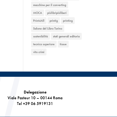
macchine per il converting
MOCA
piùlibripiùliberi
Print4All
printig
printing
Salone del Libro Torino
sostenibilità
stati generali editoria
tecnico superiore
tissue
vito crimi
Delegazione
Viale Pasteur 10 – 00144 Roma
Tel +39 06 5919131