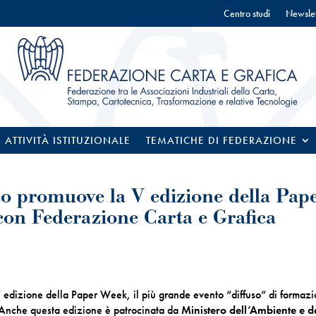
Centro studi
Newslet
ATTIVITÀ ISTITUZIONALE
TEMATICHE DI FEDERAZIONE
co promuove la V edizione della Pap
con Federazione Carta e Grafica
dizione della Paper Week, il più grande evento “diffuso” di formaz
o. Anche questa edizione è patrocinata da
Ministero dell’Ambiente e d