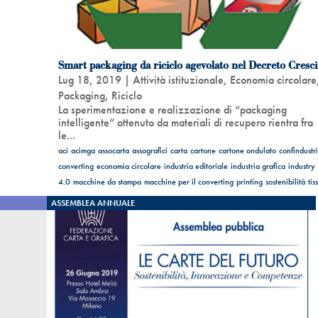
Smart packaging da riciclo agevolato nel Decreto Cresci
Lug 18, 2019
|
Attività istituzionale
,
Economia circolare
Packaging
,
Riciclo
La sperimentazione e realizzazione di “packaging
intelligente” ottenuto da materiali di recupero rientra fra
le...
aci
acimga
assocarta
assografici
carta
cartone
cartone ondulato
confindustr
converting
economia circolare
industria editoriale
industria grafica
industry
4.0
macchine da stampa
macchine per il converting
printing
sostenibilità
tis
ASSEMBLEA ANNUALE