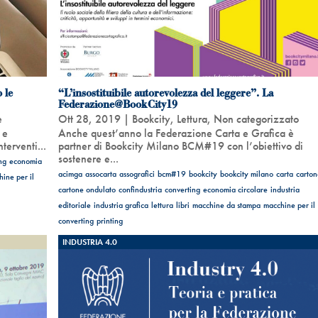
 le
“L’insostituibile autorevolezza del leggere”. La
Federazione@BookCity19
e
Ott 28, 2019
|
Bookcity
,
Lettura
,
Non categorizzato
 e
Anche quest’anno la Federazione Carta e Grafica è
terventi...
partner di Bookcity Milano BCM#19 con l’obiettivo di
sostenere e...
ng
economia
acimga
assocarta
assografici
bcm#19
bookcity
bookcity milano
carta
carton
ine per il
cartone ondulato
confindustria
converting
economia circolare
industria
editoriale
industria grafica
lettura
libri
macchine da stampa
macchine per il
converting
printing
INDUSTRIA 4.0