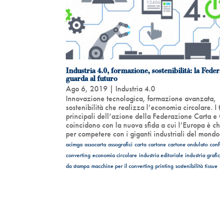
Industria 4.0, formazione, sostenibilità: la Fede
guarda al futuro
Ago 6, 2019
|
Industria 4.0
Innovazione tecnologica, formazione avanzata,
sostenibilità che realizza l’economia circolare. I 
principali dell’azione della Federazione Carta e
coincidono con la nuova sfida a cui l’Europa è c
per competere con i giganti industriali del mondo
acimga
assocarta
assografici
carta
cartone
cartone ondulato
conf
converting
economia circolare
industria editoriale
industria grafi
da stampa
macchine per il converting
printing
sostenibilità
tissue