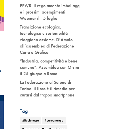
PPWR: il regolamento imballaggi
e i prossimi adempimenti.
Webinar il 15 luglio
Transizione ecologica,
tecnologica e sostenibilità
viaggiano assieme. D’Amato
all’assemblea di Federazione
Carta e Grafica
“Industria, competitività e bene
comune”: Assemblea con Orsini
e
il 25 giugno a Roma
La Federazione al Salone di
Torino: il libro è il rimedio per
curarsi dal troppo smartphone
Tag
#Buchmesse
#caroenergia