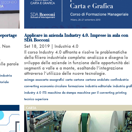
Reportage
Applicare in azienda Industry 4.0. Imprese in aula con
SDA Bocconi
,
Non
Set 18, 2019
|
Industria 4.0
Il corso Industry 4.0 affronta e risolve le problematiche
della filiera industriale completa: analizza e disegna lo
,
sviluppo delle aziende in funzione delle opportunità dei
elle parole
segmenti a valle e a monte, esaltando l’integrazione
attraverso l’utilizzo delle nuove tecnologie.
industria
acimga
assocarta
assografici
carta
cartone
cartone ondulato
confindustria
toriale
converting
economia circolare
formazione
industria editoriale
industria graf
industry 4.0
ITS
macchine da stampa
macchine per il converting
printing
tecnico superiore
CARTA