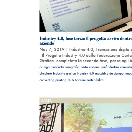
Industry 4.0, fase terza: il progetto arriva dentro
aziende
Nov 7, 2019
|
Industria 4.0
,
Transizione digital
Il Progetto Industry 4.0 della Federazione Carta
Grafica, completata la seconda fase, passa agli in
acimga
assocarta
assografici
carta
cartone
confindustria
converti
circolare
industria grafica
industry 4.0
macchine da stampa
macch
converting
printing
SDA Bocconi
sostenibilità
CARTA