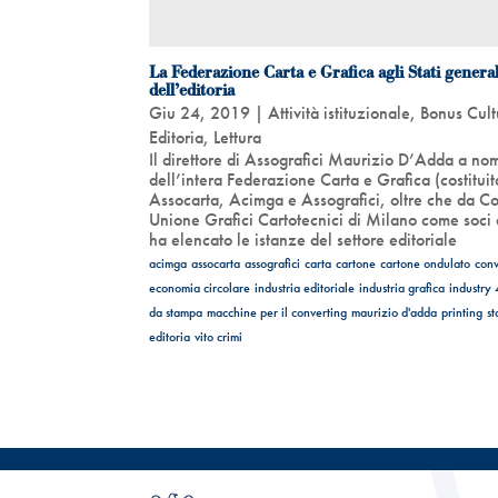
La Federazione Carta e Grafica agli Stati general
dell’editoria
Giu 24, 2019
|
Attività istituzionale
,
Bonus Cult
Editoria
,
Lettura
Il direttore di Assografici Maurizio D’Adda a no
dell’intera Federazione Carta e Grafica (costitui
Assocarta, Acimga e Assografici, oltre che da C
Unione Grafici Cartotecnici di Milano come soci 
ha elencato le istanze del settore editoriale
acimga
assocarta
assografici
carta
cartone
cartone ondulato
conv
economia circolare
industria editoriale
industria grafica
industry 
da stampa
macchine per il converting
maurizio d'adda
printing
st
editoria
vito crimi