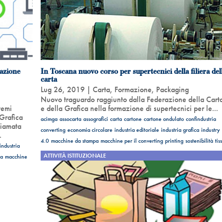
razione
In Toscana nuovo corso per supertecnici della filiera del
carta
Lug 26, 2019
|
Carta
,
Formazione
,
Packaging
Nuovo traguardo raggiunto dalla Federazione della Cart
temi
e della Grafica nella formazione di supertecnici per le...
 Grafica
acimga
assocarta
assografici
carta
cartone
cartone ondulato
confindustria
hiamata
converting
economia circolare
industria editoriale
industria grafica
industry
.
4.0
macchine da stampa
macchine per il converting
printing
sostenibilità
tis
industria
ATTIVITÀ ISTITUZIONALE
ca
macchine