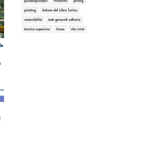
piùlibripiùliberi
Print4All
printig
printing
Salone del Libro Torino
sostenibilità
stati generali editoria
tecnico superiore
tissue
vito crimi
la
a
sue