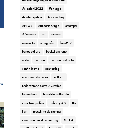
#caroenergia #gas #audizione
#elezioni2022
#energia
#materieprime
#packaging
#PPWR
#rincarienergia
#stampa
#Zoomark
aci
acimga
assocarta
assografici
bcm#19
bonus cultura
bookcitymilano
carta
cartone
cartone ondulato
confindustria
converting
economia circolare
editoria
ica
Federazione Carta e Grafica
formazione
industria editoriale
industria grafica
industry 4.0
ITS
libri
macchine da stampa
macchine per il converting
MOCA