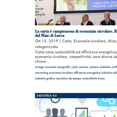
La carta è campionessa di economia circolare. 
dal Miac di Lucca
Ott 15, 2019
|
Carta
,
Economia circolare
,
Miac
categorizzato
Carta come sostenibilità ed efficienza energetica
economia circolare, competitività: sono alcune d
chiave...
acimga
assocarta
assografici
carta
cartone
cartone ondulato
conf
converting
economia circolare
efficienza energetica
industria edi
industria grafica
macchine da stampa
sostenibilità
tissue
INDUSTRIA 4.0