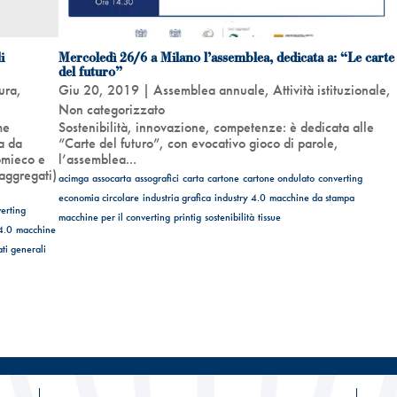
i
Mercoledì 26/6 a Milano l’assemblea, dedicata a: “Le carte
del futuro”
ura
,
Giu 20, 2019
|
Assemblea annuale
,
Attività istituzionale
,
Non categorizzato
me
Sostenibilità, innovazione, competenze: è dedicata alle
ta da
“Carte del futuro”, con evocativo gioco di parole,
omieco e
l’assemblea...
aggregati)
acimga
assocarta
assografici
carta
cartone
cartone ondulato
converting
economia circolare
industria grafica
industry 4.0
macchine da stampa
erting
macchine per il converting
printig
sostenibilità
tissue
4.0
macchine
ati generali