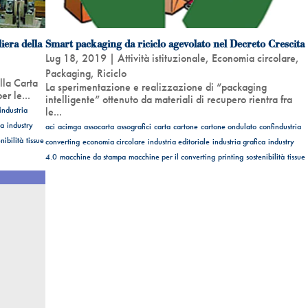
iera della
Smart packaging da riciclo agevolato nel Decreto Crescita
Lug 18, 2019
|
Attività istituzionale
,
Economia circolare
,
Packaging
,
Riciclo
lla Carta
La sperimentazione e realizzazione di “packaging
er le...
intelligente” ottenuto da materiali di recupero rientra fra
industria
le...
ca
industry
aci
acimga
assocarta
assografici
carta
cartone
cartone ondulato
confindustria
nibilità
tissue
converting
economia circolare
industria editoriale
industria grafica
industry
4.0
macchine da stampa
macchine per il converting
printing
sostenibilità
tissue