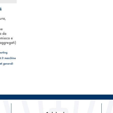
i
ura
,
me
ta da
omieco e
aggregati)
erting
4.0
macchine
ati generali