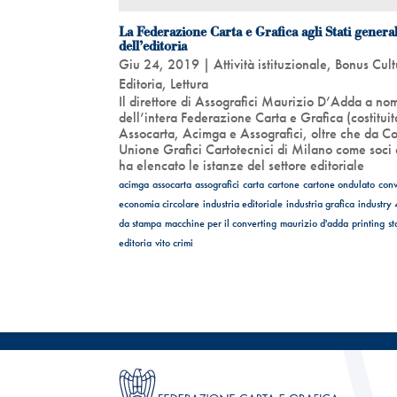
La Federazione Carta e Grafica agli Stati general
dell’editoria
Giu 24, 2019
|
Attività istituzionale
,
Bonus Cult
Editoria
,
Lettura
Il direttore di Assografici Maurizio D’Adda a no
dell’intera Federazione Carta e Grafica (costitui
Assocarta, Acimga e Assografici, oltre che da C
Unione Grafici Cartotecnici di Milano come soci 
ha elencato le istanze del settore editoriale
acimga
assocarta
assografici
carta
cartone
cartone ondulato
conv
economia circolare
industria editoriale
industria grafica
industry 
da stampa
macchine per il converting
maurizio d'adda
printing
st
editoria
vito crimi