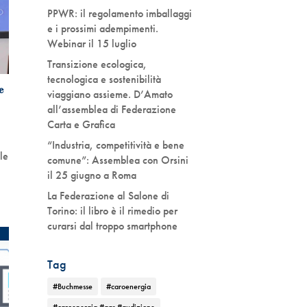
PPWR: il regolamento imballaggi
e i prossimi adempimenti.
Webinar il 15 luglio
Transizione ecologica,
tecnologica e sostenibilità
e
viaggiano assieme. D’Amato
all’assemblea di Federazione
Carta e Grafica
“Industria, competitività e bene
le
comune”: Assemblea con Orsini
il 25 giugno a Roma
La Federazione al Salone di
Torino: il libro è il rimedio per
curarsi dal troppo smartphone
Tag
#Buchmesse
#caroenergia