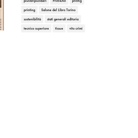
piùlibripiùliberi
Print4All
printig
printing
Salone del Libro Torino
sostenibilità
stati generali editoria
tecnico superiore
tissue
vito crimi