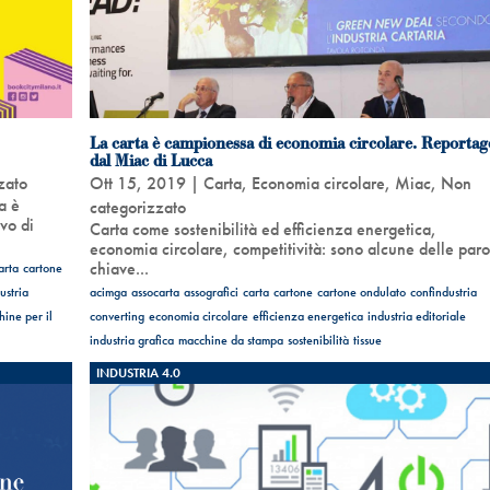
La carta è campionessa di economia circolare. Reportag
dal Miac di Lucca
zato
Ott 15, 2019
|
Carta
,
Economia circolare
,
Miac
,
Non
a è
categorizzato
vo di
Carta come sostenibilità ed efficienza energetica,
economia circolare, competitività: sono alcune delle paro
chiave...
arta
cartone
ustria
acimga
assocarta
assografici
carta
cartone
cartone ondulato
confindustria
ine per il
converting
economia circolare
efficienza energetica
industria editoriale
industria grafica
macchine da stampa
sostenibilità
tissue
INDUSTRIA 4.0