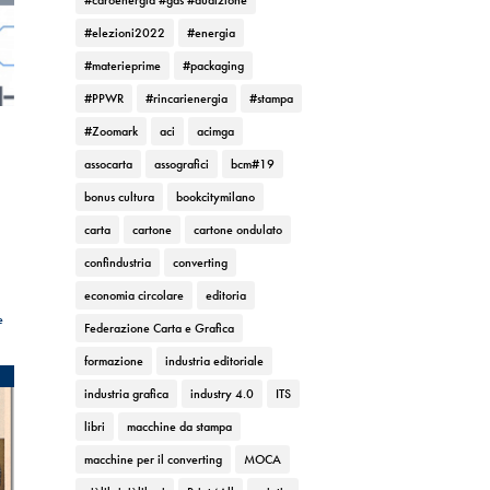
#caroenergia #gas #audizione
#elezioni2022
#energia
#materieprime
#packaging
#PPWR
#rincarienergia
#stampa
#Zoomark
aci
acimga
assocarta
assografici
bcm#19
bonus cultura
bookcitymilano
carta
cartone
cartone ondulato
confindustria
converting
economia circolare
editoria
e
Federazione Carta e Grafica
formazione
industria editoriale
industria grafica
industry 4.0
ITS
libri
macchine da stampa
macchine per il converting
MOCA