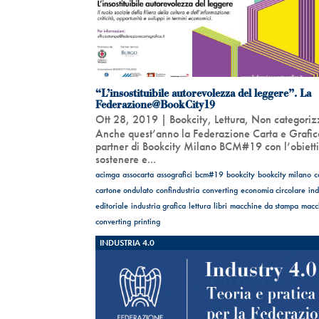
“L’insostituibile autorevolezza del leggere”. La
Federazione@BookCity19
Ott 28, 2019
|
Bookcity
,
Lettura
,
Non categoriz
Anche quest’anno la Federazione Carta e Grafic
partner di Bookcity Milano BCM#19 con l’obietti
sostenere e...
acimga
assocarta
assografici
bcm#19
bookcity
bookcity milano
c
cartone ondulato
confindustria
converting
economia circolare
ind
editoriale
industria grafica
lettura
libri
macchine da stampa
macch
converting
printing
INDUSTRIA 4.0