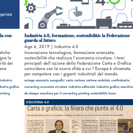
ula con
Industria 4.0, formazione, sostenibilità: la Federazione
guarda al futuro
Ago 6, 2019
|
Industria 4.0
atiche
Innovazione tecnologica, formazione avanzata,
egna lo
sostenibilità che realizza l’economia circolare. I temi
ità dei
principali dell’azione della Federazione Carta e Grafica
ione
coincidono con la nuova sfida a cui l’Europa è chiamata
per competere con i giganti industriali del mondo.
industria
acimga
assocarta
assografici
carta
cartone
cartone ondulato
confindustria
dustria grafica
converting
economia circolare
industria editoriale
industria grafica
macchin
printing
da stampa
macchine per il converting
printing
sostenibilità
tissue
INDUSTRIA 4.0