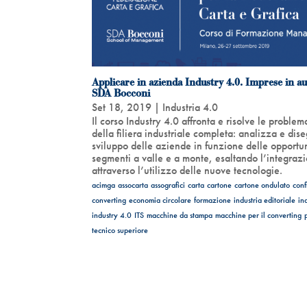
Applicare in azienda Industry 4.0. Imprese in a
SDA Bocconi
Set 18, 2019
|
Industria 4.0
Il corso Industry 4.0 affronta e risolve le problem
della filiera industriale completa: analizza e dis
sviluppo delle aziende in funzione delle opportun
segmenti a valle e a monte, esaltando l’integraz
attraverso l’utilizzo delle nuove tecnologie.
acimga
assocarta
assografici
carta
cartone
cartone ondulato
conf
converting
economia circolare
formazione
industria editoriale
in
industry 4.0
ITS
macchine da stampa
macchine per il converting
tecnico superiore