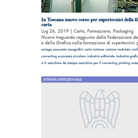
In Toscana nuovo corso per supertecnici della fil
carta
Lug 26, 2019
|
Carta
,
Formazione
,
Packaging
Nuovo traguardo raggiunto dalla Federazione de
e della Grafica nella formazione di supertecnici p
acimga
assocarta
assografici
carta
cartone
cartone ondulato
conf
converting
economia circolare
industria editoriale
industria grafi
4.0
macchine da stampa
macchine per il converting
printing
soste
ATTIVITÀ ISTITUZIONALE