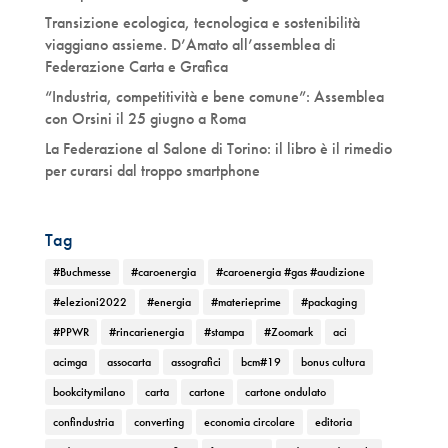
Transizione ecologica, tecnologica e sostenibilità
viaggiano assieme. D’Amato all’assemblea di
Federazione Carta e Grafica
“Industria, competitività e bene comune”: Assemblea
con Orsini il 25 giugno a Roma
La Federazione al Salone di Torino: il libro è il rimedio
per curarsi dal troppo smartphone
Tag
#Buchmesse
#caroenergia
#caroenergia #gas #audizione
#elezioni2022
#energia
#materieprime
#packaging
#PPWR
#rincarienergia
#stampa
#Zoomark
aci
acimga
assocarta
assografici
bcm#19
bonus cultura
bookcitymilano
carta
cartone
cartone ondulato
confindustria
converting
economia circolare
editoria