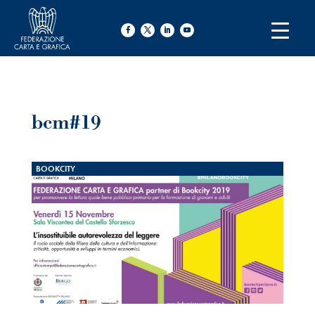
bcm#19
BOOKCITY