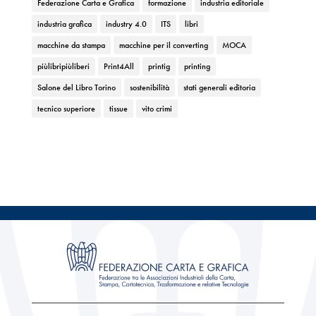
Federazione Carta e Grafica
formazione
industria editoriale
industria grafica
industry 4.0
ITS
libri
macchine da stampa
macchine per il converting
MOCA
piùlibripiùliberi
Print4All
printig
printing
Salone del Libro Torino
sostenibilità
stati generali editoria
tecnico superiore
tissue
vito crimi