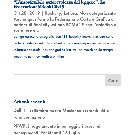
“L’insostituibile autorevolezza del leggere”. La
Federazione@BookCity19
Ott 28, 2019
|
Bookcity
,
Lettura
,
Non categorizzato
Anche quest’anno la Federazione Carta e Grafica è
partner di Bookcity Milano BCM#19 con l’obiettivo di
sostenere e...
acimga
assocarta
assografici
bcm#19
bookcity
bookcity milano
carta
cartone
cartone ondulato
confindustria
converting
economia circolare
industria editoriale
industria grafica
lettura
libri
macchine da stampa
macchine per il converting
printing
Articoli recenti
Dall’11 settembre nuovo Master su sostenibilità e
rendicontazione
PPWR: il regolamento imballaggi e i prossimi
adempimenti. Webinar il 15 luglio