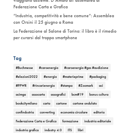
viaggiano assieme. D’Amato all’assemblea di
Federazione Carta e Grafica
“Industria, competitività e bene comune”: Assemblea
con Orsini il 25 giugno a Roma
La Federazione al Salone di Torino: il libro è il rimedio
per curarsi dal troppo smartphone
Tag
#Buchmesse
#caroenergia
#caroenergia #gas #audizione
#elezioni2022
#energia
#materieprime
#packaging
#PPWR
#rincarienergia
#stampa
#Zoomark
aci
acimga
assocarta
assografici
bcm#19
bonus cultura
bookcitymilano
carta
cartone
cartone ondulato
confindustria
converting
economia circolare
editoria
Federazione Carta e Grafica
formazione
industria editoriale
industria grafica
industry 4.0
ITS
libri