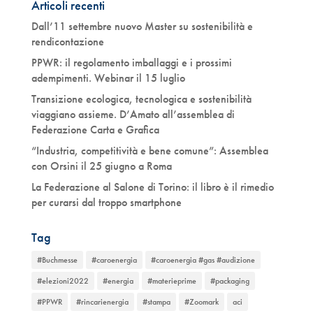
Articoli recenti
Dall’11 settembre nuovo Master su sostenibilità e
rendicontazione
PPWR: il regolamento imballaggi e i prossimi
adempimenti. Webinar il 15 luglio
Transizione ecologica, tecnologica e sostenibilità
viaggiano assieme. D’Amato all’assemblea di
Federazione Carta e Grafica
“Industria, competitività e bene comune”: Assemblea
con Orsini il 25 giugno a Roma
La Federazione al Salone di Torino: il libro è il rimedio
per curarsi dal troppo smartphone
Tag
#Buchmesse
#caroenergia
#caroenergia #gas #audizione
#elezioni2022
#energia
#materieprime
#packaging
#PPWR
#rincarienergia
#stampa
#Zoomark
aci