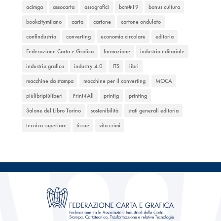
acimga
assocarta
assografici
bcm#19
bonus cultura
bookcitymilano
carta
cartone
cartone ondulato
confindustria
converting
economia circolare
editoria
Federazione Carta e Grafica
formazione
industria editoriale
industria grafica
industry 4.0
ITS
libri
macchine da stampa
macchine per il converting
MOCA
piùlibripiùliberi
Print4All
printig
printing
Salone del Libro Torino
sostenibilità
stati generali editoria
tecnico superiore
tissue
vito crimi