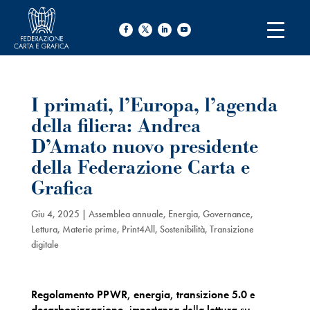
I primati, l’Europa, l’agenda
della filiera: Andrea
D’Amato nuovo presidente
della Federazione Carta e
Grafica
Giu 4, 2025
|
Assemblea annuale
,
Energia
,
Governance
,
Lettura
,
Materie prime
,
Print4All
,
Sostenibilità
,
Transizione
digitale
Regolamento PPWR
,
energia
,
transizione 5.0
e
decarbonizzazione
, importanza della
lettura su