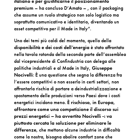
italiano e per giustificarne il posizionamento
premium
– ha concluso D’Amato – , con il packaging
che assume un ruolo strategico non solo logistico ma
soprattutto comunicativo e identitario, diventando un
asset competitivo per il Made in Italy”.
Uno dei temi più caldi del momento, quello della
disponibilità e dei costi dell’energia
è stato affrontato
nella tavola rotonda della seconda parte dell’assemblea
dal vicepresidente di Confindustria con delega alle
politiche industriali e al Made in Italy,
Giuseppe
Nocivelli
: È una questione che segna la differenza fra
l’essere competitivi o non esserlo in certi settori, non
affrontarla rischia di portare a deindustrializzazione e
spostamento delle produzioni verso Paesi dove i costi
energetici incidono meno.
È rischioso, in Europa,
affrontare come una competizione il discorso sui
prezzi energetici – ha avvertito Nocivelli -: va
piuttosto cercata la soluzione per eliminare le
differenze,
che mettono alcune industrie in difficoltà
come la nostra, bisogna abolire comfort zone che