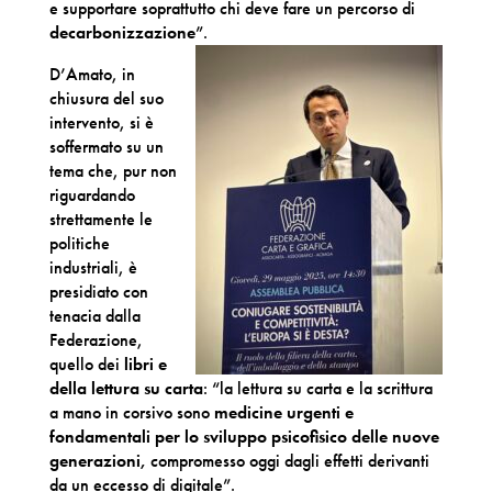
e supportare soprattutto chi deve fare un percorso di
decarbonizzazione
”.
D’Amato, in
chiusura del suo
intervento, si è
soffermato su un
tema che, pur non
riguardando
strettamente le
politiche
industriali, è
presidiato con
tenacia dalla
Federazione,
quello dei
libri e
della lettura su carta
: “la lettura su carta e la scrittura
a mano in corsivo sono
medicine urgenti e
fondamentali per lo sviluppo psicofisico delle nuove
generazioni,
compromesso oggi dagli effetti derivanti
da un eccesso di digitale”.