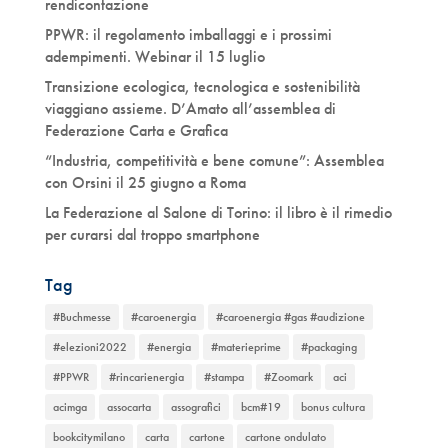
rendicontazione
PPWR: il regolamento imballaggi e i prossimi
adempimenti. Webinar il 15 luglio
Transizione ecologica, tecnologica e sostenibilità
viaggiano assieme. D’Amato all’assemblea di
Federazione Carta e Grafica
“Industria, competitività e bene comune”: Assemblea
con Orsini il 25 giugno a Roma
La Federazione al Salone di Torino: il libro è il rimedio
per curarsi dal troppo smartphone
Tag
#Buchmesse
#caroenergia
#caroenergia #gas #audizione
#elezioni2022
#energia
#materieprime
#packaging
#PPWR
#rincarienergia
#stampa
#Zoomark
aci
acimga
assocarta
assografici
bcm#19
bonus cultura
bookcitymilano
carta
cartone
cartone ondulato