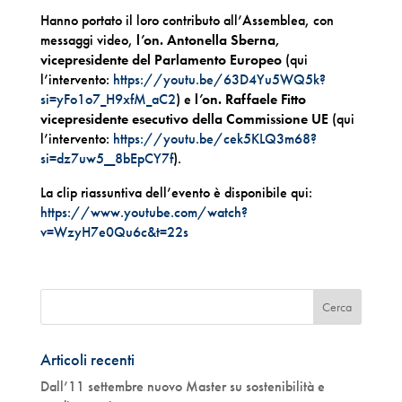
Hanno portato il loro contributo all’Assemblea, con
messaggi video,
l’on. Antonella Sberna,
vicepresidente del Parlamento Europeo
(qui
l’intervento:
https://youtu.be/63D4Yu5WQ5k?
si=yFo1o7_H9xfM_aC2
) e
l’on. Raffaele Fitto
vicepresidente esecutivo della Commissione UE
(qui
l’intervento:
https://youtu.be/cek5KLQ3m68?
si=dz7uw5__8bEpCY7f
).
La clip riassuntiva dell’evento è disponibile qui:
https://www.youtube.com/watch?
v=WzyH7e0Qu6c&t=22s
Articoli recenti
Dall’11 settembre nuovo Master su sostenibilità e