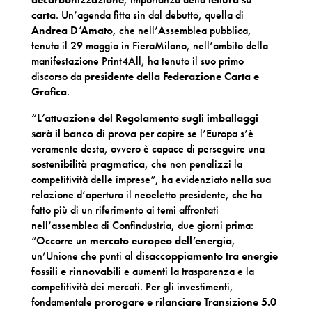
carta
. Un’agenda fitta sin dal debutto, quella di
Andrea D’Amato,
che nell’Assemblea pubblica,
tenuta il 29 maggio in FieraMilano, nell’ambito della
manifestazione Print4All, ha tenuto il suo primo
discorso da
presidente della Federazione Carta e
Grafica
.
“L’attuazione del Regolamento sugli imballaggi
sarà il banco di prova
per capire se l’Europa s’è
veramente desta, ovvero è capace di perseguire una
sostenibilità pragmatica
, che non penalizzi la
competitività delle imprese“, ha evidenziato nella sua
relazione d’apertura il neoeletto presidente, che ha
fatto più di un riferimento ai temi affrontati
nell’assemblea di Confindustria, due giorni prima:
“Occorre un
mercato europeo dell’energia
,
un’Unione che punti al
disaccoppiamento tra energie
fossili e rinnovabili
e aumenti la trasparenza e la
competitività dei mercati. Per gli investimenti,
fondamentale
prorogare e rilanciare Transizione 5.0