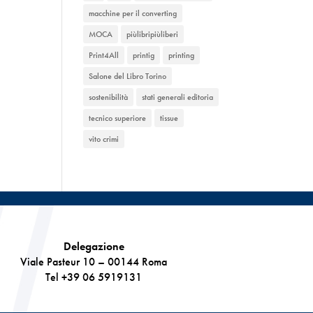
macchine per il converting
MOCA
piùlibripiùliberi
Print4All
printig
printing
Salone del Libro Torino
sostenibilità
stati generali editoria
tecnico superiore
tissue
vito crimi
Delegazione
Viale Pasteur 10 – 00144 Roma
Tel +39 06 5919131