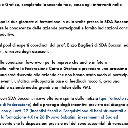
 e Grafica, completata la seconda fase, passa agli
interventi nelle
opo le due giornate di formazione in aula svolte presso la
SDA Boccon
are le conoscenze delle aziende partecipanti e fornito indicazioni conc
oduttivo.
al pool di esperti coordinati dal
prof. Enzo Baglieri
di SDA Bocconi ed
i, a misura degli associati.
dalle condizioni favorevoli per le imprese che anche in futuro
dotto inoltre la Federazione Carta e Grafica a prevedere una
prossima
 una sarà riservata alle aziende che non hanno avuto modo di partecip
eventi, un’altra, sviluppata in base ai feedback raccolti, avrà una
delle aziende medio-grandi e ai titolari delle PMI.
 con SDA Bocconi, riceve ulteriore spinta dalla notizia
(qui l’articolo s
a di Federazione
) della
proroga degli incentivi
prevista dal disegno d
o con gli artt. 22 (Incentivi fiscali all’acquisizione di beni strumentali e
r la formazione 4.0) e 26 (Nuova Sabatini, investimenti al Sud ed
o conto che le disposizioni previste nel ddl sono suscettibili di variazio