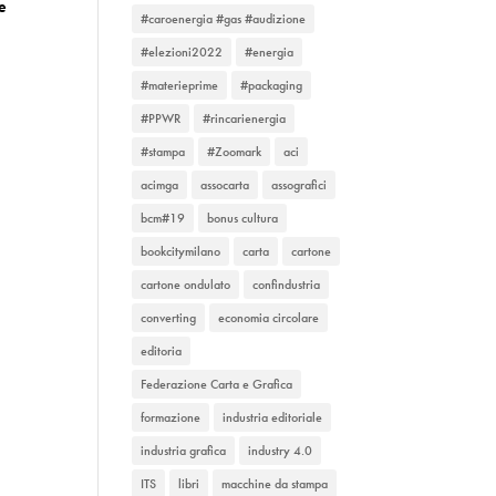
he
#caroenergia #gas #audizione
#elezioni2022
#energia
#materieprime
#packaging
#PPWR
#rincarienergia
#stampa
#Zoomark
aci
acimga
assocarta
assografici
bcm#19
bonus cultura
bookcitymilano
carta
cartone
cartone ondulato
confindustria
converting
economia circolare
editoria
Federazione Carta e Grafica
formazione
industria editoriale
industria grafica
industry 4.0
ITS
libri
macchine da stampa