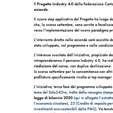
Il
Progetto Industry 4.0
della Federazione Carta
aziende
.
Il nuovo step applicativo del Progetto ha luogo d
che, lo scorso settembre, sono servite a focalizz
verso l’implementazione del nuovo paradigma pr
L’intervento diretto nelle aziende sarà assistito d
stato sviluppato, nel programma e nelle condizion
L’interesse suscitato dall’iniziativa, propiziato 
intraprenderanno il percorso Industry 4.0, ha in
riedizione del corso
, con duplice declinazione:
lo scorso settembre per la concomitanza con altri 
profilatura specificamente rivolta ai top manager 
L’iniziativa, terza fase del programma sviluppato
tema del Sole24Ore, tratto dalla rassegna stamp
legge di bilancio 2020
(qui in allegato l’estratt
l’economia circolare), 23 (Credito di imposta pe
investimenti eco-sostenibili delle PMI))
. Va tenut