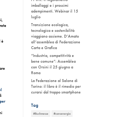
imballaggi e i prossimi
adempimenti. Webinar il 15
luglio
i
,
Transizione ecologica,
rete
tecnologica e sostenibilità
viaggiano assieme. D’Amato
 è
all’assemblea di Federazione
Carta e Grafica
“Industria, competitività e
bene comune”: Assemblea
con Orsini il 25 giugno a
are
Roma
La Federazione al Salone di
Torino: il libro è il rimedio per
ul
curarsi dal troppo smartphone
i
 per
Tag
ni
#Buchmesse
#caroenergia