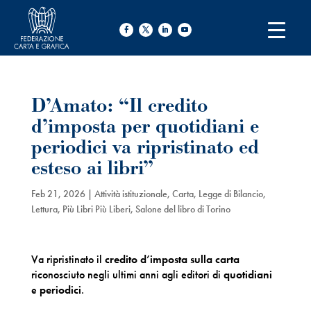
D’Amato: “Il credito
d’imposta per quotidiani e
periodici va ripristinato ed
esteso ai libri”
Feb 21, 2026
|
Attività istituzionale
,
Carta
,
Legge di Bilancio
,
Lettura
,
Più Libri Più Liberi
,
Salone del libro di Torino
Va ripristinato il
credito d’imposta sulla carta
riconosciuto negli ultimi anni agli editori di
quotidiani
e
periodici
.