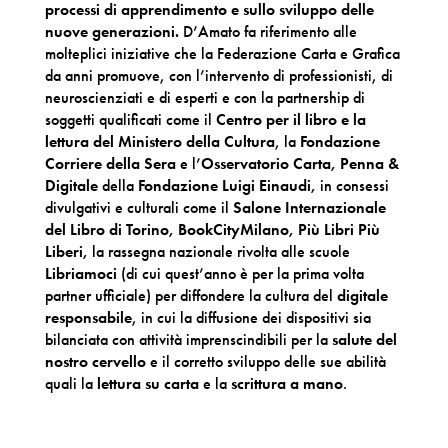
processi di apprendimento e sullo sviluppo delle
nuove generazioni.
D’Amato fa riferimento alle
molteplici iniziative che la Federazione Carta e Grafica
da anni promuove, con l’intervento di professionisti, di
neuroscienziati e di esperti e con la partnership di
soggetti qualificati come il
Centro per il libro e la
lettura del Ministero della Cultura
, la
Fondazione
Corriere della Sera
e l’
Osservatorio Carta, Penna &
Digitale
della
Fondazione Luigi Einaudi,
in consessi
divulgativi e culturali come il
Salone Internazionale
del Libro di Torino,
BookCityMilano,
Più Libri Più
Liberi,
la rassegna nazionale rivolta alle scuole
Libriamoci
(di cui quest’anno è per la prima volta
partner ufficiale) per diffondere la cultura del
digitale
responsabile
, in cui la diffusione dei dispositivi sia
bilanciata con attività imprenscindibili per la
salute del
nostro cervello
e il corretto sviluppo delle sue abilità
quali la
lettura su carta
e la
scrittura a mano
.