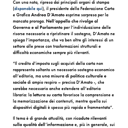
Con una nota, ripresa dai principali organi di stampa
(
disponobile qui
), il presidente della Federazione Carta
e Grafica
Andrea D’Amato
esprime sorpresa per la
mancata proroga.
Nell’appello che rivolge al
Governo e al Parlamento
per l’individuazione delle
risorse necessarie a ripristinare il sostegno, D’Amato ne
spiega l’importanza, che va ben oltre gli interessi di un
settore alle prese con trasformazioni strutturali e
difficoltà economiche sempre più rilevanti.
“Il credito d’imposta sugli acquisti della carta non
rappresenta soltanto un necessario sostegno economico
all’editoria, ma
una misura di politica culturale e
sociale
di ampio respiro – precisa D’Amato -, che
sarebbe necessario anche estendere all’editoria
libraria: la
lettura su carta
favorisce la comprensione e
la memorizzazione dei contenuti, mentre quella sui
dispositivi digitali
è spesso più rapida e frammentata”.
Il tema è di grande attualità, con
ricadute rilevanti
sulla qualità dell’informazione
e, più in generale, sui