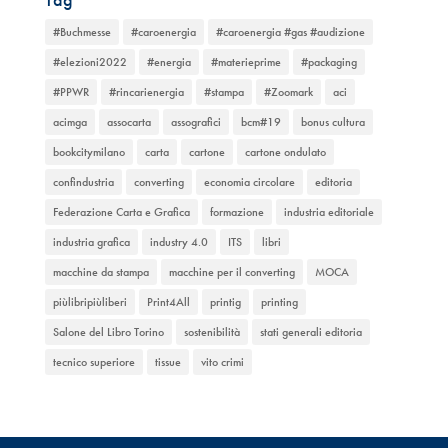
#Buchmesse
#caroenergia
#caroenergia #gas #audizione
#elezioni2022
#energia
#materieprime
#packaging
#PPWR
#rincarienergia
#stampa
#Zoomark
aci
acimga
assocarta
assografici
bcm#19
bonus cultura
bookcitymilano
carta
cartone
cartone ondulato
confindustria
converting
economia circolare
editoria
Federazione Carta e Grafica
formazione
industria editoriale
industria grafica
industry 4.0
ITS
libri
macchine da stampa
macchine per il converting
MOCA
piùlibripiùliberi
Print4All
printig
printing
Salone del Libro Torino
sostenibilità
stati generali editoria
tecnico superiore
tissue
vito crimi