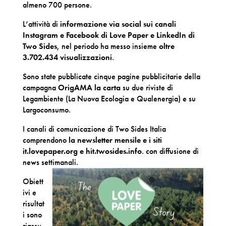
almeno 700 persone.
L’attività di
informazione via social sui canali
Instagram e Facebook di Love Paper e LinkedIn di
Two Sides
, nel periodo ha messo insieme
oltre
3.702.434 visualizzazioni
.
Sono state pubblicate cinque pagine pubblicitarie della
campagna
OrigAMA la carta
su due riviste di
Legambiente (La Nuova Ecologia e Qualenergia) e su
Largoconsumo.
I canali di comunicazione di Two Sides Italia
comprendono
la newsletter mensile e i siti
it.lovepaper.org e hit.twosides.info
. con diffusione di
news settimanali.
Obiett
ivi e
risultat
i sono
riassu