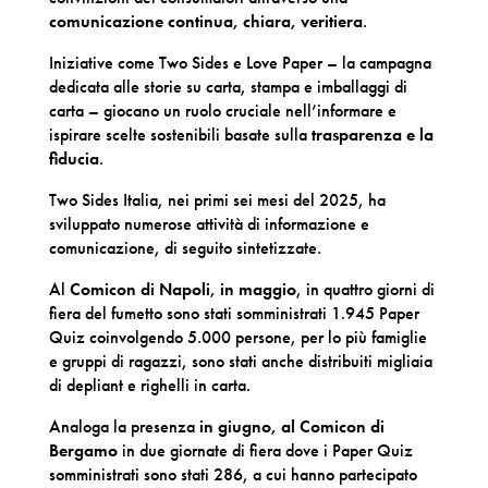
comunicazione continua, chiara, veritiera
.
Iniziative come Two Sides e Love Paper – la campagna
dedicata alle storie su carta, stampa e imballaggi di
carta – giocano un ruolo cruciale nell’informare e
ispirare scelte sostenibili basate sulla
trasparenza e la
fiducia
.
Two Sides Italia, nei primi sei mesi del 2025, ha
sviluppato numerose attività di informazione e
comunicazione, di seguito sintetizzate.
Al
Comicon di Napoli, in maggio
, in quattro giorni di
fiera del fumetto sono stati somministrati 1.945 Paper
Quiz coinvolgendo 5.000 persone, per lo più famiglie
e gruppi di ragazzi, sono stati anche distribuiti migliaia
di depliant e righelli in carta.
Analoga la presenza
in giugno, al Comicon di
Bergamo
in due giornate di fiera dove i Paper Quiz
somministrati sono stati 286, a cui hanno partecipato