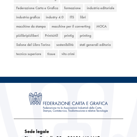
Federazione Carta e Grafica
formazione
industria editoriale
industria grafica
industry 4.0
ITS
libri
macchine da stampa
macchine per il converting
MOCA
piùlibripiùliberi
Print4All
printig
printing
Salone del Libro Torino
sostenibilità
stati generali editoria
tecnico superiore
tissue
vito crimi
Sede legale