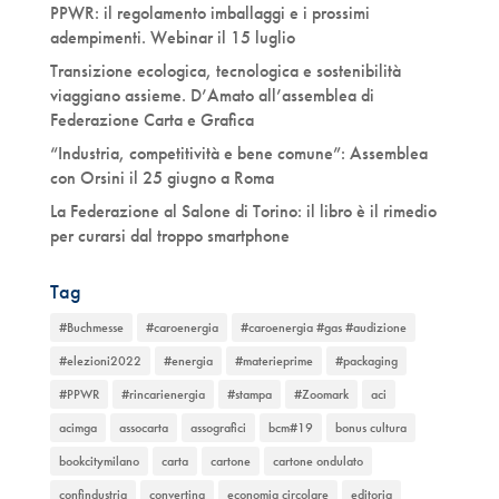
PPWR: il regolamento imballaggi e i prossimi
adempimenti. Webinar il 15 luglio
Transizione ecologica, tecnologica e sostenibilità
viaggiano assieme. D’Amato all’assemblea di
Federazione Carta e Grafica
“Industria, competitività e bene comune”: Assemblea
con Orsini il 25 giugno a Roma
La Federazione al Salone di Torino: il libro è il rimedio
per curarsi dal troppo smartphone
Tag
#Buchmesse
#caroenergia
#caroenergia #gas #audizione
#elezioni2022
#energia
#materieprime
#packaging
#PPWR
#rincarienergia
#stampa
#Zoomark
aci
acimga
assocarta
assografici
bcm#19
bonus cultura
bookcitymilano
carta
cartone
cartone ondulato
confindustria
converting
economia circolare
editoria