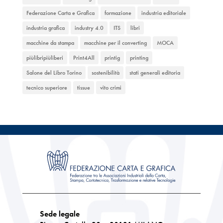
Federazione Carta e Grafica
formazione
industria editoriale
industria grafica
industry 4.0
ITS
libri
macchine da stampa
macchine per il converting
MOCA
piùlibripiùliberi
Print4All
printig
printing
Salone del Libro Torino
sostenibilità
stati generali editoria
tecnico superiore
tissue
vito crimi
Sede legale