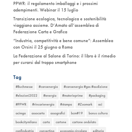
PPWR: il regolamento imballaggi e i prossimi
adempimenti. Webinar il 15 luglio
Transizione ecologica, tecnologica e sostenibilità
viaggiano assieme. D’Amato all’assemblea di
Federazione Carta e Grafica
“Industria, competitività e bene comune”: Assemblea
con Orsini il 25 giugno a Roma
La Federazione al Salone di Torino: il libro è il rimedio
per curarsi dal troppo smartphone
Tag
#Buchmesse
#caroenergia
#caroenergia #gas #audizione
#elezioni2022
#energia
#materieprime
#packaging
#PPWR
#rincarienergia
#stampa
#Zoomark
aci
acimga
assocarta
assografici
bcm#19
bonus cultura
bookcitymilano
carta
cartone
cartone ondulato
confindustria
converting
economia circolare
editoria