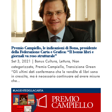
Premio Campiello, le indicazioni di Bona, presidente
della Federazione Carta e Grafica: “Il bonus libri e
giornali va reso strutturale”
Set 3, 2021
|
Bonus Cultura
,
Lettura
,
Non
categorizzato
,
Premio Campiello
,
Transizione Green
“Gli ultimi dati confermano che le vendite di libri sono
in crescita, ma è necessario continuare ad avere misure
che...
#LAGENTEDELLACARTA