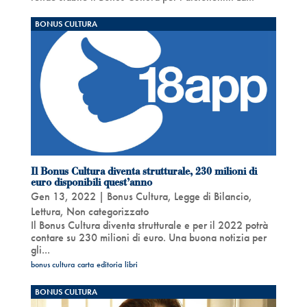
BONUS CULTURA
Il Bonus Cultura diventa strutturale, 230 milioni di
euro disponibili quest’anno
Gen 13, 2022
|
Bonus Cultura
,
Legge di Bilancio
,
Lettura
,
Non categorizzato
Il Bonus Cultura diventa strutturale e per il 2022 potrà
contare su 230 milioni di euro. Una buona notizia per
gli...
bonus cultura
carta
editoria
libri
BONUS CULTURA