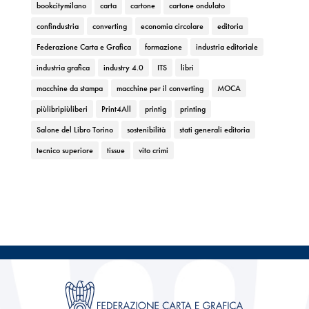
bookcitymilano
carta
cartone
cartone ondulato
confindustria
converting
economia circolare
editoria
Federazione Carta e Grafica
formazione
industria editoriale
industria grafica
industry 4.0
ITS
libri
macchine da stampa
macchine per il converting
MOCA
piùlibripiùliberi
Print4All
printig
printing
Salone del Libro Torino
sostenibilità
stati generali editoria
tecnico superiore
tissue
vito crimi