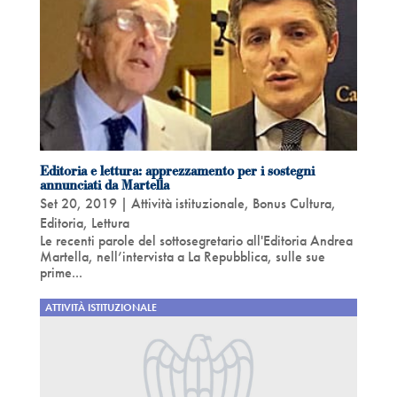
Editoria e lettura: apprezzamento per i sostegni
annunciati da Martella
Set 20, 2019
|
Attività istituzionale
,
Bonus Cultura
,
Editoria
,
Lettura
Le recenti parole del sottosegretario all'Editoria Andrea
Martella, nell’intervista a La Repubblica, sulle sue
prime...
ATTIVITÀ ISTITUZIONALE