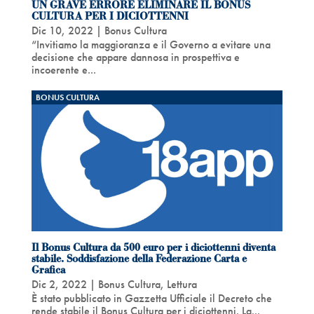
UN GRAVE ERRORE ELIMINARE IL BONUS
CULTURA PER I DICIOTTENNI
Dic 10, 2022
|
Bonus Cultura
“Invitiamo la maggioranza e il Governo a evitare una
decisione che appare dannosa in prospettiva e
incoerente e...
BONUS CULTURA
Il Bonus Cultura da 500 euro per i diciottenni diventa
stabile. Soddisfazione della Federazione Carta e
Grafica
Dic 2, 2022
|
Bonus Cultura
,
Lettura
È stato pubblicato in Gazzetta Ufficiale il Decreto che
rende stabile il Bonus Cultura per i diciottenni. La...