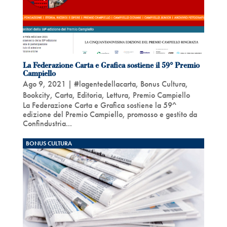
La Federazione Carta e Grafica sostiene il 59° Premio
Campiello
Ago 9, 2021
|
#lagentedellacarta
,
Bonus Cultura
,
Bookcity
,
Carta
,
Editoria
,
Lettura
,
Premio Campiello
La Federazione Carta e Grafica sostiene la 59^
edizione del Premio Campiello, promosso e gestito da
Confindustria...
BONUS CULTURA