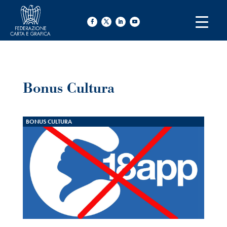
Bonus Cultura
BONUS CULTURA