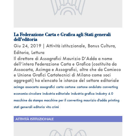
La Federazione Carta e Grafica agli Stati generali
dell’editoria
Giu 24, 2019
|
Attività istituzionale
,
Bonus Cultura
,
Editoria
,
Lettura
Il direttore di Assografici Maurizio D’Adda a nome
dell’intera Federazione Carta e Grafica (costituita da
Assocarta, Acimga e Assografici, oltre che da Comieco
e Unione Grafici Cartotecnici di Milano come soci
aggregati) ha elencato le istanze del settore editoriale
acimga
assocarta
assografici
carta
cartone
cartone ondulato
converting
economia circolare
industria editoriale
industria grafica
industry 4.0
macchine da stampa
macchine per il converting
maurizio d'adda
printing
stati generali editoria
vito crimi
ATTIVITÀ ISTITUZIONALE