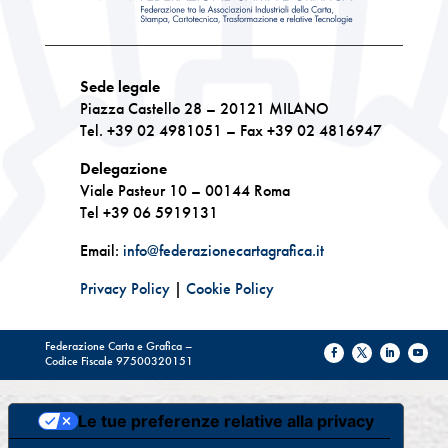
Sede legale
Piazza Castello 28 – 20121 MILANO
Tel. +39 02 4981051 – Fax +39 02 4816947
Delegazione
Viale Pasteur 10 – 00144 Roma
Tel +39 06 5919131
Email:
info@federazionecartagrafica.it
Privacy Policy
|
Cookie Policy
Federazione Carta e Grafica –
Codice Fiscale 97500320151
Le tue preferenze relative alla privacy