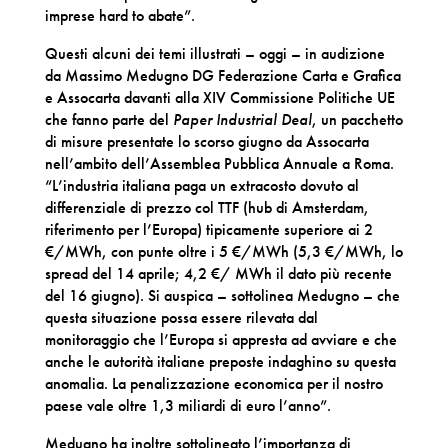
imprese hard to abate”.
Questi alcuni dei temi illustrati – oggi – in audizione
da Massimo Medugno DG Federazione Carta e Grafica
e Assocarta davanti alla XIV Commissione Politiche UE
che fanno parte del
Paper Industrial Deal
, un pacchetto
di misure presentate lo scorso giugno da Assocarta
nell’ambito dell’Assemblea Pubblica Annuale a Roma.
“L’industria italiana paga un extracosto dovuto al
differenziale di prezzo col TTF (hub di Amsterdam,
riferimento per l’Europa) tipicamente superiore ai 2
€/MWh, con punte oltre i 5 €/MWh (5,3 €/MWh, lo
spread del 14 aprile; 4,2 €/ MWh il dato più recente
del 16 giugno). Si auspica – sottolinea Medugno – che
questa situazione possa essere rilevata dal
monitoraggio che l’Europa si appresta ad avviare e che
anche le autorità italiane preposte indaghino su questa
anomalia. La penalizzazione economica per il nostro
paese vale oltre 1,3 miliardi di euro l’anno”.
Medugno ha inoltre sottolineato l’importanza di