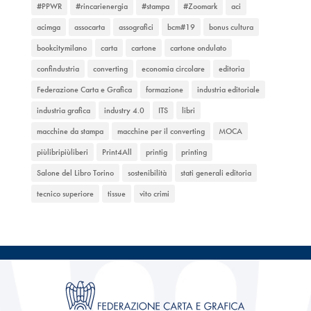
#PPWR
#rincarienergia
#stampa
#Zoomark
aci
acimga
assocarta
assografici
bcm#19
bonus cultura
bookcitymilano
carta
cartone
cartone ondulato
confindustria
converting
economia circolare
editoria
Federazione Carta e Grafica
formazione
industria editoriale
industria grafica
industry 4.0
ITS
libri
macchine da stampa
macchine per il converting
MOCA
piùlibripiùliberi
Print4All
printig
printing
Salone del Libro Torino
sostenibilità
stati generali editoria
tecnico superiore
tissue
vito crimi