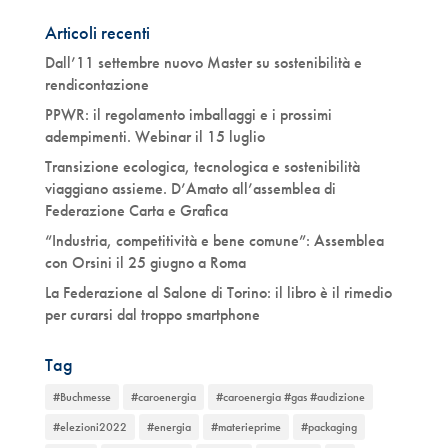
Articoli recenti
Dall’11 settembre nuovo Master su sostenibilità e
rendicontazione
PPWR: il regolamento imballaggi e i prossimi
adempimenti. Webinar il 15 luglio
Transizione ecologica, tecnologica e sostenibilità
viaggiano assieme. D’Amato all’assemblea di
Federazione Carta e Grafica
“Industria, competitività e bene comune”: Assemblea
con Orsini il 25 giugno a Roma
La Federazione al Salone di Torino: il libro è il rimedio
per curarsi dal troppo smartphone
Tag
#Buchmesse
#caroenergia
#caroenergia #gas #audizione
#elezioni2022
#energia
#materieprime
#packaging