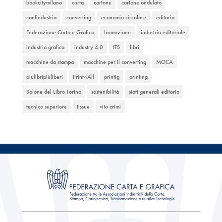
bookcitymilano
carta
cartone
cartone ondulato
confindustria
converting
economia circolare
editoria
Federazione Carta e Grafica
formazione
industria editoriale
industria grafica
industry 4.0
ITS
libri
macchine da stampa
macchine per il converting
MOCA
piùlibripiùliberi
Print4All
printig
printing
Salone del Libro Torino
sostenibilità
stati generali editoria
tecnico superiore
tissue
vito crimi