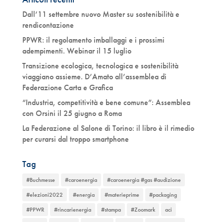
Dall’11 settembre nuovo Master su sostenibilità e
rendicontazione
PPWR: il regolamento imballaggi e i prossimi
adempimenti. Webinar il 15 luglio
Transizione ecologica, tecnologica e sostenibilità
viaggiano assieme. D’Amato all’assemblea di
Federazione Carta e Grafica
“Industria, competitività e bene comune”: Assemblea
con Orsini il 25 giugno a Roma
La Federazione al Salone di Torino: il libro è il rimedio
per curarsi dal troppo smartphone
Tag
#Buchmesse
#caroenergia
#caroenergia #gas #audizione
#elezioni2022
#energia
#materieprime
#packaging
#PPWR
#rincarienergia
#stampa
#Zoomark
aci