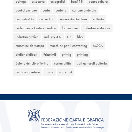
acimga
assocarta
assografici
bcm#19
bonus cultura
bookcitymilano
carta
cartone
cartone ondulato
confindustria
converting
economia circolare
editoria
Federazione Carta e Grafica
formazione
industria editoriale
industria grafica
industry 4.0
ITS
libri
macchine da stampa
macchine per il converting
MOCA
piùlibripiùliberi
Print4All
printig
printing
Salone del Libro Torino
sostenibilità
stati generali editoria
tecnico superiore
tissue
vito crimi