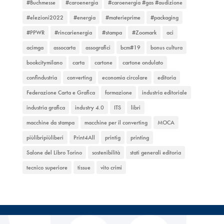
#Buchmesse
#caroenergia
#caroenergia #gas #audizione
#elezioni2022
#energia
#materieprime
#packaging
#PPWR
#rincarienergia
#stampa
#Zoomark
aci
acimga
assocarta
assografici
bcm#19
bonus cultura
bookcitymilano
carta
cartone
cartone ondulato
confindustria
converting
economia circolare
editoria
Federazione Carta e Grafica
formazione
industria editoriale
industria grafica
industry 4.0
ITS
libri
macchine da stampa
macchine per il converting
MOCA
piùlibripiùliberi
Print4All
printig
printing
Salone del Libro Torino
sostenibilità
stati generali editoria
tecnico superiore
tissue
vito crimi