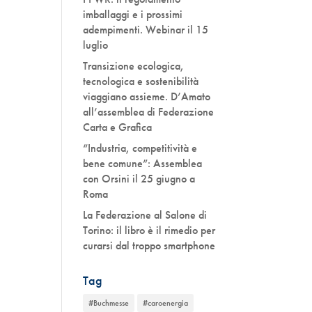
imballaggi e i prossimi
adempimenti. Webinar il 15
luglio
Transizione ecologica,
tecnologica e sostenibilità
viaggiano assieme. D’Amato
all’assemblea di Federazione
Carta e Grafica
“Industria, competitività e
bene comune”: Assemblea
con Orsini il 25 giugno a
Roma
La Federazione al Salone di
Torino: il libro è il rimedio per
curarsi dal troppo smartphone
Tag
#Buchmesse
#caroenergia