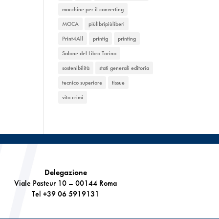
macchine per il converting
MOCA
piùlibripiùliberi
Print4All
printig
printing
Salone del Libro Torino
sostenibilità
stati generali editoria
tecnico superiore
tissue
vito crimi
Delegazione
Viale Pasteur 10 – 00144 Roma
Tel +39 06 5919131