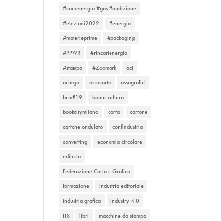
#caroenergia #gas #audizione
#elezioni2022
#energia
#materieprime
#packaging
#PPWR
#rincarienergia
#stampa
#Zoomark
aci
acimga
assocarta
assografici
bcm#19
bonus cultura
bookcitymilano
carta
cartone
cartone ondulato
confindustria
converting
economia circolare
editoria
Federazione Carta e Grafica
formazione
industria editoriale
industria grafica
industry 4.0
ITS
libri
macchine da stampa