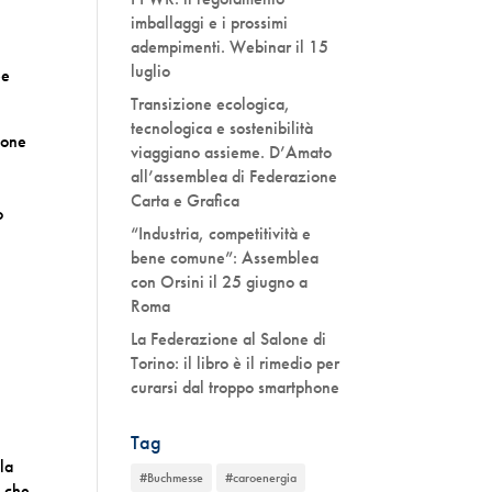
imballaggi e i prossimi
adempimenti. Webinar il 15
luglio
ee
Transizione ecologica,
tecnologica e sostenibilità
ione
viaggiano assieme. D’Amato
all’assemblea di Federazione
Carta e Grafica
o
“Industria, competitività e
bene comune”: Assemblea
con Orsini il 25 giugno a
Roma
La Federazione al Salone di
Torino: il libro è il rimedio per
curarsi dal troppo smartphone
Tag
la
#Buchmesse
#caroenergia
, che