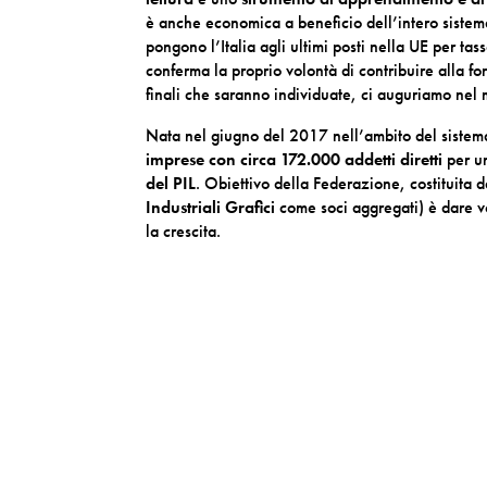
è anche economica a beneficio dell’intero sistema 
pongono l’Italia agli ultimi posti nella UE per ta
conferma la proprio volontà di contribuire alla fo
finali che saranno individuate, ci auguriamo nel m
Nata nel giugno del 2017 nell’ambito del sistem
imprese con circa 172.000 addetti diretti
per un
del PIL
. Obiettivo della Federazione, costituita 
Industriali Grafici
come soci aggregati) è dare vo
la crescita.