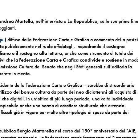
Andrea Martella
, nell’intervista a
La Repubblica
, sulle sue prime lin
aggianti.
qui
) diffuso dalla Federazione Carta e Grafica a commento della posiz
o pubblicamente nel ruolo affidatogli, inquadrando il
sostegno
ismo e il sostegno alla lettura
, anche come strumento di tutela dei
ivi
che la
Federazione Carta e Grafica
condivide
e
sostiene
in mod
mmissione Cultura del Senato che negli Stati generali sull’editoria la
ncrete in merito
.
idente della Federazione Carta e Grafica – sarebbe di straordinario
tilizzo del bonus cultura
da parte dei
neo diciottenni
all’acquisto di
 che digitali. In un’ottica di più lungo periodo, una volta individuate
spicabile anche una norma di carattere strutturale che
estenda
fiscali
già in vigore per molte altre tipologie di spese da parte dei
epubblica
Sergio Mattarella
nel corso del 150° anniversario dell’AIE, 
crescita
personale. La Federazione crede fortemente nell’importanza