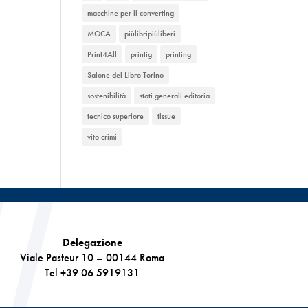
macchine per il converting
MOCA
piùlibripiùliberi
Print4All
printig
printing
Salone del Libro Torino
sostenibilità
stati generali editoria
tecnico superiore
tissue
vito crimi
Delegazione
Viale Pasteur 10 – 00144 Roma
Tel +39 06 5919131