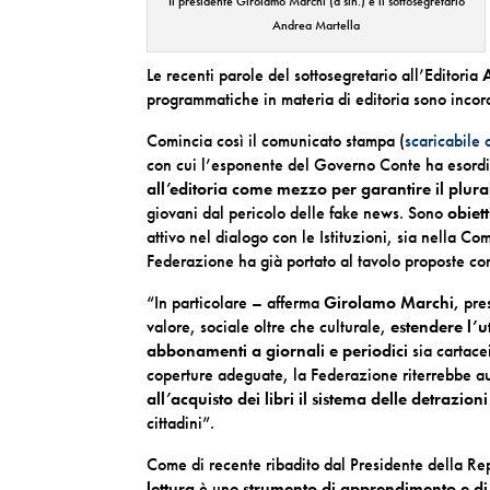
Il presidente Girolamo Marchi (a sin.) e il sottosegretario
Andrea Martella
Le recenti parole del sottosegretario all’Editoria
programmatiche in materia di editoria sono incor
Comincia così il comunicato stampa (
scaricabile 
con cui l’esponente del Governo Conte ha esordit
all’editoria come mezzo per garantire il plural
giovani dal pericolo delle fake news. Sono
obiett
attivo nel dialogo con le Istituzioni, sia nella Co
Federazione ha già portato al tavolo proposte co
“In particolare – afferma
Girolamo Marchi,
pres
valore, sociale oltre che culturale,
estendere l’u
abbonamenti a giornali e periodici
sia cartacei
coperture adeguate, la Federazione riterrebbe au
all’acquisto dei libri il sistema delle detrazioni 
cittadini”.
Come di recente ribadito dal Presidente della R
lettura
è uno
strumento di apprendimento e di 