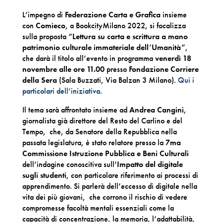
L’impegno di
Federazione Carta e Grafica
insieme
con
Comieco
, a BookcityMilano 2022, si focalizza
sulla proposta
“Lettura su carta e scrittura a mano
patrimonio culturale immateriale dell’Umanità”
,
che darà il titolo all’evento in programma
venerdì 18
novembre alle ore 11.00
presso
Fondazione Corriere
della Sera
(Sala Buzzati, Via Balzan 3 Milano).
Qui i
particolari dell’iniziativa
.
Il tema sarà affrontato insieme ad
Andrea Cangini
,
giornalista già direttore del Resto del Carlino e del
Tempo, che, da Senatore della Repubblica nella
passata legislatura, è stato relatore presso la
7ma
Commissione Istruzione Pubblica e Beni Culturali
dell’indagine conoscitiva sull’
Impatto del digitale
sugli studenti
, con particolare riferimento ai processi di
apprendimento. Si parlerà dell’eccesso di digitale nella
vita dei più giovani, che corrono il rischio di vedere
compromesse facoltà mentali essenziali come la
capacità di concentrazione, la memoria, l’adattabilità,