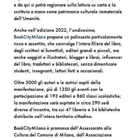
e da qui si potrà ragionare sulla lettura su carta e la
scrittura a mano come patrimonio culturale immateriale
dell’Umanità.
Anche nell’edizione 2022, l’undicesima,
BookCityMilano
propone un palinsesto particolarmente
ricco e assortito, che coinvolge l’intera filiera del libro,
dagli scrittori ai fumettisti, editori grandi e piccoli, ma
anche saggisti e illustratori, blogger e librai, influencer
del libro, traduttori e bibliotecari, senza dimenticare
studenti, insegnanti, lettori forti e occasionali.
Oltre 3000 gli autori e le autrici ospiti della
manifestazione, più di 1350 gli eventi con la
partecipazione di 193 editori e 860 classi scolastiche;
la manifestazione sarà ospitata in circa 290 sedi
diverse d’incontro, tra cui 47 librerie e 34 biblioteche
distribuite nell’intero territorio cittadino.
BookCityMilano è promossa dall’Assessorato alla
Cultura del Comune di Milano, dall’Associazione