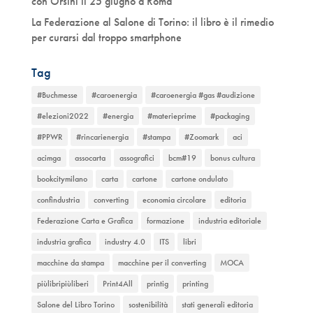
con Orsini il 25 giugno a Roma
La Federazione al Salone di Torino: il libro è il rimedio
per curarsi dal troppo smartphone
Tag
#Buchmesse
#caroenergia
#caroenergia #gas #audizione
#elezioni2022
#energia
#materieprime
#packaging
#PPWR
#rincarienergia
#stampa
#Zoomark
aci
acimga
assocarta
assografici
bcm#19
bonus cultura
bookcitymilano
carta
cartone
cartone ondulato
confindustria
converting
economia circolare
editoria
Federazione Carta e Grafica
formazione
industria editoriale
industria grafica
industry 4.0
ITS
libri
macchine da stampa
macchine per il converting
MOCA
piùlibripiùliberi
Print4All
printig
printing
Salone del Libro Torino
sostenibilità
stati generali editoria