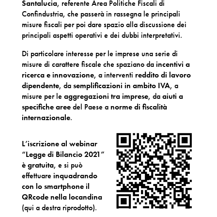
Santalucia
, referente Area Politiche Fiscali di
Confindustria, che passerà in rassegna le principali
misure fiscali per poi dare spazio alla discussione dei
principali aspetti operativi e dei dubbi interpretativi.
Di particolare interesse per le imprese una serie di
misure di carattere fiscale che spaziano da
incentivi a
ricerca e innovazione
, a interventi
reddito di lavoro
dipendente
, da
semplificazioni in ambito IVA
, a
misure per le
aggregazioni tra imprese
, da
aiuti a
specifiche aree
del Paese a
norme di fiscalità
internazionale
.
L’iscrizione al webinar
“Legge di Bilancio 2021”
è gratuita
, e si può
effettuare
inquadrando
con lo smartphone il
QRcode nella locandina
(qui a destra riprodotto).