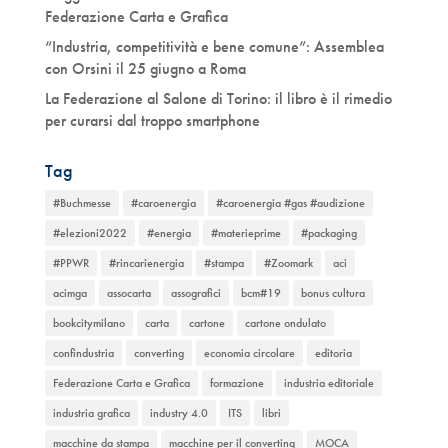
Federazione Carta e Grafica
“Industria, competitività e bene comune”: Assemblea
con Orsini il 25 giugno a Roma
La Federazione al Salone di Torino: il libro è il rimedio
per curarsi dal troppo smartphone
Tag
#Buchmesse
#caroenergia
#caroenergia #gas #audizione
#elezioni2022
#energia
#materieprime
#packaging
#PPWR
#rincarienergia
#stampa
#Zoomark
aci
acimga
assocarta
assografici
bcm#19
bonus cultura
bookcitymilano
carta
cartone
cartone ondulato
confindustria
converting
economia circolare
editoria
Federazione Carta e Grafica
formazione
industria editoriale
industria grafica
industry 4.0
ITS
libri
macchine da stampa
macchine per il converting
MOCA