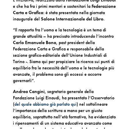
e che ha fra i primi mentori e sostenitori la
Federazione
Carta e Grafica
: è stata presentata nella giornata
inaugurale del
Salone Internazionale del Libro
.
“Il rapporto fra l’uomo e la tecnologia è un tema di
grande attualità – ha precisato introducendo l’incontro
Carlo Emanuele Bona
, past president della
Federazione Carta e Grafica e responsabile della
sezione grafico-editoriale dell’Unione Industriali di
Torino -. Siamo qui per propiziare la ricerca sui punti di
equilibrio fra le necessità dell’uomo e le tecnologie più
avanzate, il problema sono gli eccessi e occorre
governarli”.
Andrea Cangini
, segretario generale della
Fondazione Luigi Einaudi, ha presentato l’Osservatorio
(
del quale abbiamo già parlato qui
) nel sottolineare
l’importanza della scrittura a mano per un giusto
equilibrio, soprattutto nell’età formativa, ha evidenziato
i ripensamenti di un sistema educativo avanzato come