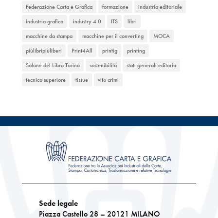
Federazione Carta e Grafica
formazione
industria editoriale
industria grafica
industry 4.0
ITS
libri
macchine da stampa
macchine per il converting
MOCA
piùlibripiùliberi
Print4All
printig
printing
Salone del Libro Torino
sostenibilità
stati generali editoria
tecnico superiore
tissue
vito crimi
Sede legale
Piazza Castello 28 – 20121 MILANO