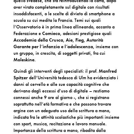
quello svedese, che sta reintroducendo la carta, dopo
aver virato completamente sul digitale con risultati
insoddisfacenti, o le scelte di divieto di smartphone a
scuola su cui medita la Francia. Temi sui quali
l’Osservatorio è in prima linea allineando, accanto a
Federazione e
Comieco
, adesioni prestigiose quali
Accademia della Crusca
,
Aie
,
Fieg
,
Autorità
Garante per l’infanzia e l’adolescenza
, insieme con
un gruppo, in crescita, di soggetti privati, fra cui
Moleskine
.
Quindi gli interventi degli specialisti: il prof.
Manfred
Spitzer
dell’Università tedesca di Ulm ha evidenziato i
danni al cervello e alle sue capacità cognitive che
derivano dagli eccessi d’uso di digitale – restiamo
connessi anche 9 ore al giorno -, che si registrano
soprattutto nell’età formativa e che possono trovare
argine con un adeguato uso della scrittura a mano,
indicata fra le attività scolastiche più importanti insieme
con sport, musica, recitazione e lavoro manuale.
Importanza della scrittura a mano, ribadita dalla