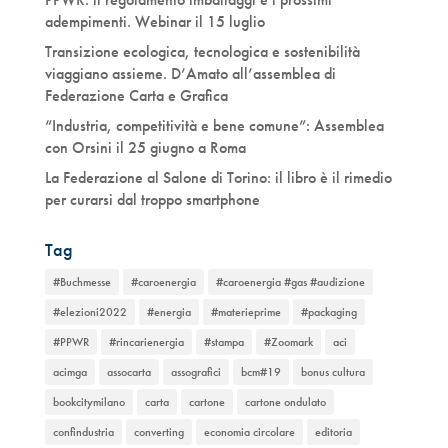
adempimenti. Webinar il 15 luglio
Transizione ecologica, tecnologica e sostenibilità
viaggiano assieme. D’Amato all’assemblea di
Federazione Carta e Grafica
“Industria, competitività e bene comune”: Assemblea
con Orsini il 25 giugno a Roma
La Federazione al Salone di Torino: il libro è il rimedio
per curarsi dal troppo smartphone
Tag
#Buchmesse
#caroenergia
#caroenergia #gas #audizione
#elezioni2022
#energia
#materieprime
#packaging
#PPWR
#rincarienergia
#stampa
#Zoomark
aci
acimga
assocarta
assografici
bcm#19
bonus cultura
bookcitymilano
carta
cartone
cartone ondulato
confindustria
converting
economia circolare
editoria