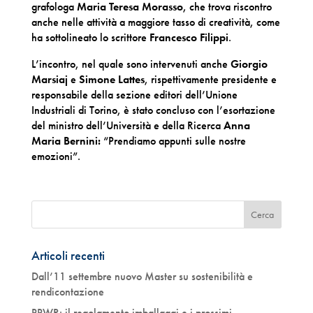
grafologa
Maria Teresa Morasso
, che trova riscontro
anche nelle attività a maggiore tasso di creatività, come
ha sottolineato lo scrittore
Francesco Filippi
.
L’incontro, nel quale sono intervenuti anche
Giorgio
Marsiaj
e
Simone Lattes
, rispettivamente presidente e
responsabile della sezione editori dell’Unione
Industriali di Torino, è stato concluso con l’esortazione
del ministro dell’Università e della Ricerca
Anna
Maria Bernini:
“Prendiamo appunti sulle nostre
emozioni”.
Articoli recenti
Dall’11 settembre nuovo Master su sostenibilità e
rendicontazione
PPWR: il regolamento imballaggi e i prossimi