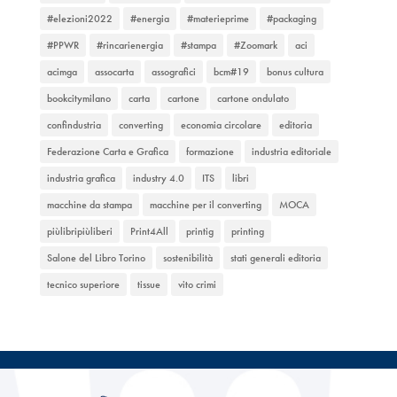
#elezioni2022
#energia
#materieprime
#packaging
#PPWR
#rincarienergia
#stampa
#Zoomark
aci
acimga
assocarta
assografici
bcm#19
bonus cultura
bookcitymilano
carta
cartone
cartone ondulato
confindustria
converting
economia circolare
editoria
Federazione Carta e Grafica
formazione
industria editoriale
industria grafica
industry 4.0
ITS
libri
macchine da stampa
macchine per il converting
MOCA
piùlibripiùliberi
Print4All
printig
printing
Salone del Libro Torino
sostenibilità
stati generali editoria
tecnico superiore
tissue
vito crimi