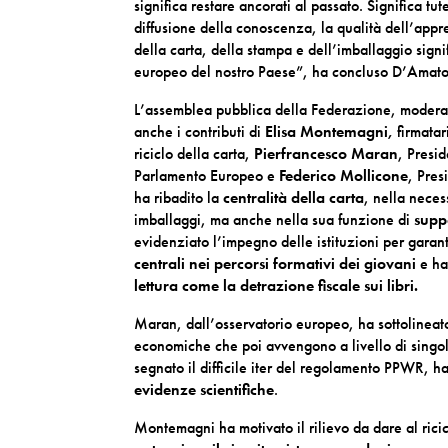
significa restare ancorati al passato. Significa tu
diffusione della conoscenza, la qualità dell’app
della carta, della stampa e dell’imballaggio signi
europeo del nostro Paese”, ha concluso D’Amato
L’assemblea pubblica della Federazione, moderat
anche i contributi di
Elisa Montemagni,
firmatar
riciclo della carta,
Pierfrancesco Maran
, Presi
Parlamento Europeo e
Federico Mollicone
, Pres
ha ribadito la
centralità della carta
, nella neces
imballaggi, ma anche nella sua funzione di
suppo
evidenziato l’impegno delle istituzioni per garan
centrali nei percorsi formativi dei giovani
e ha
lettura come la detrazione fiscale sui libri.
Maran, dall’osservatorio europeo, ha sottolineato
economiche che poi avvengono a livello di singol
segnato il difficile iter del regolamento PPWR, ha
evidenze scientifiche
.
Montemagni ha motivato il rilievo da dare al rici