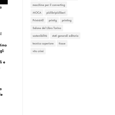
macchine per il converting
ra
MOCA
piùlibripiùliberi
Print4All
printig
printing
Salone del Libro Torino
el
sostenibilità
stati generali editoria
tecnico superiore
tissue
ltimo
gli
vito crimi
li e
a
a
le