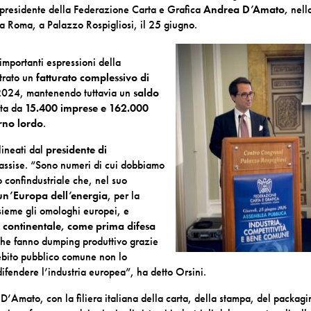
l presidente della Federazione Carta e Grafica
Andrea D’Amato,
nell
 a Roma, a Palazzo Rospigliosi, il 25 giugno.
 importanti espressioni della
strato un
fatturato complessivo di
 2024, mantenendo tuttavia un
saldo
sta da
15.400 imprese e 162.000
rno lordo
.
lineati dal
presidente di
’assise. “Sono numeri di cui dobbiamo
 confindustriale che, nel suo
 un’Europa dell’energia
, per la
sieme gli omologhi europei, e
o continentale, come prima difesa
he fanno dumping produttivo grazie
debito pubblico comune non lo
difendere l’industria europea”, ha detto Orsini.
D’Amato, con la filiera italiana della carta, della stampa, del packagi