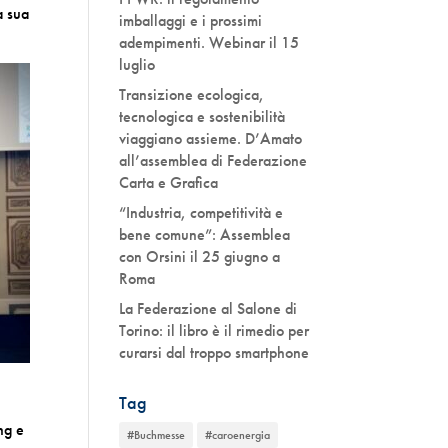
a sua
imballaggi e i prossimi
adempimenti. Webinar il 15
luglio
Transizione ecologica,
tecnologica e sostenibilità
viaggiano assieme. D’Amato
all’assemblea di Federazione
Carta e Grafica
“Industria, competitività e
bene comune”: Assemblea
con Orsini il 25 giugno a
Roma
La Federazione al Salone di
Torino: il libro è il rimedio per
curarsi dal troppo smartphone
Tag
ng e
#Buchmesse
#caroenergia