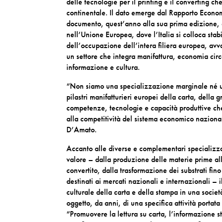
delle tecnologie per il printing e il converting ch
continentale. Il dato emerge dal Rapporto Econom
documento, quest’anno alla sua prima edizione, 
nell’Unione Europea, dove l’Italia si colloca st
dell’occupazione dell’intera
filiera europea, avv
un settore che integra manifattura, economia cir
informazione e cultura.
“Non siamo una specializzazione marginale né un
pilastri manifatturieri europei della carta, della 
competenze, tecnologie e capacità produttive ch
alla competitività del sistema economico nazion
D’Amato.
Accanto alle diverse e complementari specializza
valore – dalla produzione delle materie prime all
convertito, dalla trasformazione dei substrati fin
destinati ai mercati nazionali e internazionali – i
culturale della carta e della stampa in una socie
oggetto, da anni, di una specifica attività portat
“Promuovere la lettura su carta, l’informazione s