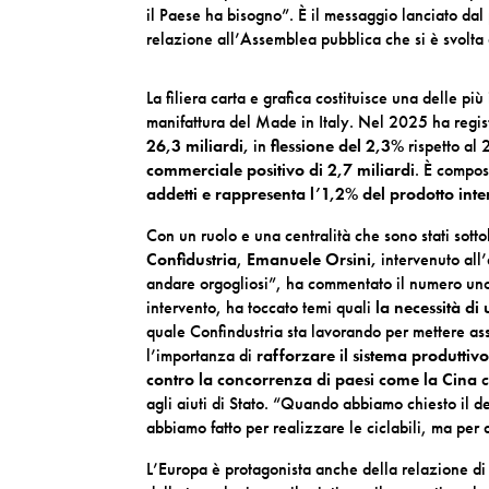
il Paese ha bisogno”. È il messaggio lanciato da
relazione all’Assemblea pubblica che si è svolta
La filiera carta e grafica costituisce una delle più
manifattura del Made in Italy. Nel 2025 ha regi
26,3 miliardi,
in
flessione del 2,3%
rispetto al
commerciale positivo di 2,7 miliardi
. È compo
addetti e rappresenta l’1,2% del prodotto in
te
Con un ruolo e una centralità che sono stati sotto
Confidustria
,
Emanuele Orsini,
intervenuto all
andare orgogliosi”, ha commentato il numero uno
intervento, ha toccato temi quali
la necessità di
quale Confindustria sta lavorando per mettere as
l’importanza di
rafforzare il sistema produttiv
contro la concorrenza di paesi come la Cina
c
agli aiuti di Stato. “Quando abbiamo chiesto il 
abbiamo fatto per realizzare le ciclabili, ma per 
L’Europa è protagonista anche della relazione di 