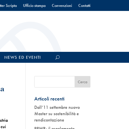
ter Scripta
Ufficio stampa
Convenzioni
Contatti
NEWS ED EVENTI
ca
Articoli recenti
Dall’11 settembre nuovo
Master su sostenibilità e
rendicontazione
stria
 cui
PPWR: il regolamento