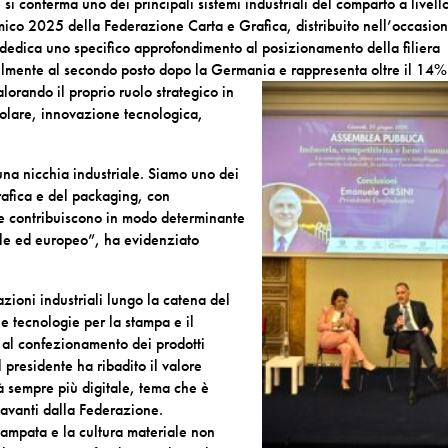
e si conferma uno dei principali sistemi industriali del comparto a livell
ico 2025 della Federazione Carta e Grafica, distribuito nell’occasione
dedica uno specifico approfondimento al posizionamento della filiera
abilmente al secondo posto dopo la Germania e rappresenta oltre il 14%
alorando il proprio ruolo strategico in
colare, innovazione tecnologica,
a nicchia industriale. Siamo uno dei
grafica e del packaging, con
e contribuiscono in modo determinante
ale ed europeo”, ha evidenziato
zioni industriali lungo la catena del
e tecnologie per la stampa e il
o al confezionamento dei prodotti
l presidente ha ribadito il valore
tà sempre più digitale, tema che è
a avanti dalla Federazione.
tampata e la cultura materiale non