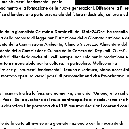
telare strumenti fondamentali per la
rendimento e la formazione delle nuove generazioni. Difendere la filie
fica difendere una parte essenziale del futuro industriale, culturale ed
.
a dalla giornalista
Celestina Dominelli de ilSole24Ore,
ha raccolto
ia della proposta di legge per l’istituzione della Giornata nazionale d
dente della Commissione Ambiente, Clima e Sicurezza Alimentare del
idente della Commissione Cultura della Camera dei Deputati. Quest’u
sità di
difenderla anche ai livelli europei non solo per la produzione e 
rto irrinunciabile per la cultura.
In particolare, Mollicone ha
tire che gli strumenti fondamentali,
lettura e scrittura, siano accessibi
 mostrato apertura verso ipotesi di
provvedimenti che favoriscano l
 l’asimmetria fra la funzione normativa, che è dell’Unione, e le scelte
i Paesi. Sulla questione del
riuso contrapposto al riciclo
, tema che h
 evidenziato l’
importanza che l’UE assuma decisioni coerenti con 
clo della carta attraverso una giornata nazionale con la necessità di