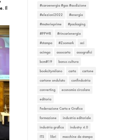
o
#caroenergia #gas #audizione
. Il
#elezioni2022
#energia
#materieprime
#packaging
#PPWR
#rincarienergia
#stampa
#Zoomark
aci
acimga
assocarta
assografici
bcm#19
bonus cultura
bookcitymilano
carta
cartone
cartone ondulato
confindustria
converting
economia circolare
editoria
Federazione Carta e Grafica
formazione
industria editoriale
industria grafica
industry 4.0
ITS
libri
macchine da stampa