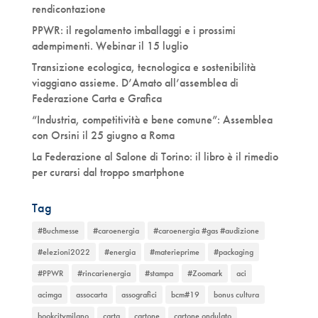
rendicontazione
PPWR: il regolamento imballaggi e i prossimi
adempimenti. Webinar il 15 luglio
Transizione ecologica, tecnologica e sostenibilità
viaggiano assieme. D’Amato all’assemblea di
Federazione Carta e Grafica
“Industria, competitività e bene comune”: Assemblea
con Orsini il 25 giugno a Roma
La Federazione al Salone di Torino: il libro è il rimedio
per curarsi dal troppo smartphone
Tag
#Buchmesse
#caroenergia
#caroenergia #gas #audizione
#elezioni2022
#energia
#materieprime
#packaging
#PPWR
#rincarienergia
#stampa
#Zoomark
aci
acimga
assocarta
assografici
bcm#19
bonus cultura
bookcitymilano
carta
cartone
cartone ondulato