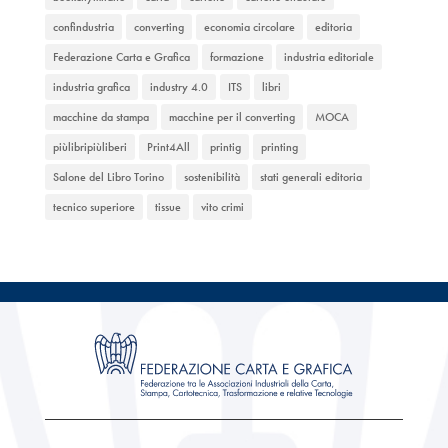
confindustria
converting
economia circolare
editoria
Federazione Carta e Grafica
formazione
industria editoriale
industria grafica
industry 4.0
ITS
libri
macchine da stampa
macchine per il converting
MOCA
piùlibripiùliberi
Print4All
printig
printing
Salone del Libro Torino
sostenibilità
stati generali editoria
tecnico superiore
tissue
vito crimi