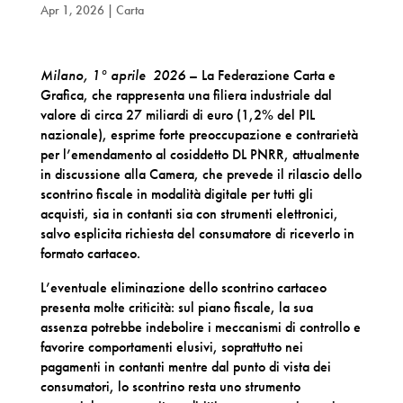
Apr 1, 2026
|
Carta
Milano, 1° aprile 2026
–
La Federazione Carta e
Grafica, che rappresenta una filiera industriale dal
valore di circa 27 miliardi di euro (1,2% del PIL
nazionale), esprime
forte preoccupazione e contrarietà
per l’emendamento al cosiddetto DL PNRR, attualmente
in discussione alla Camera, che prevede il rilascio dello
scontrino fiscale in modalità digitale per tutti gli
acquisti,
sia in contanti sia con strumenti elettronici,
salvo esplicita richiesta del consumatore di riceverlo in
formato cartaceo.
L’eventuale eliminazione dello scontrino cartaceo
presenta molte criticità: sul piano fiscale, la sua
assenza potrebbe indebolire i meccanismi di controllo e
favorire comportamenti elusivi, soprattutto nei
pagamenti in contanti mentre dal punto di vista dei
consumatori, lo scontrino resta uno strumento