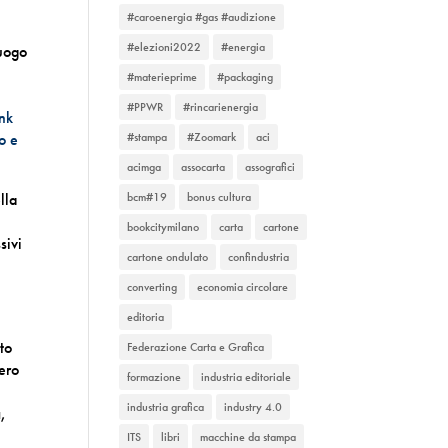
#caroenergia #gas #audizione
#elezioni2022
#energia
luogo
#materieprime
#packaging
#PPWR
#rincarienergia
ink
o e
#stampa
#Zoomark
aci
acimga
assocarta
assografici
lla
bcm#19
bonus cultura
bookcitymilano
carta
cartone
sivi
cartone ondulato
confindustria
converting
economia circolare
editoria
nto
Federazione Carta e Grafica
tero
formazione
industria editoriale
industria grafica
industry 4.0
a
,
ITS
libri
macchine da stampa