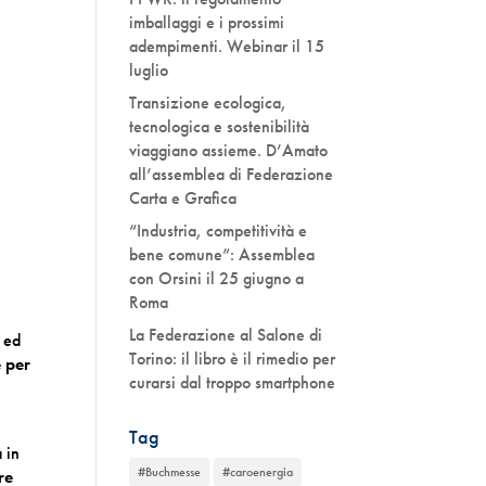
imballaggi e i prossimi
adempimenti. Webinar il 15
luglio
Transizione ecologica,
tecnologica e sostenibilità
viaggiano assieme. D’Amato
all’assemblea di Federazione
Carta e Grafica
“Industria, competitività e
bene comune”: Assemblea
con Orsini il 25 giugno a
Roma
La Federazione al Salone di
o ed
Torino: il libro è il rimedio per
 per
curarsi dal troppo smartphone
Tag
 in
#Buchmesse
#caroenergia
re