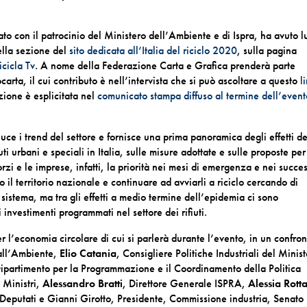
to con il patrocinio del Ministero dell’Ambiente e di Ispra, ha avuto 
ella sezione del
sito dedicata all’Italia del riciclo 2020
, sulla pagina
icicla Tv
. A nome della Federazione Carta e Grafica prenderà parte
ocarta, il cui contributo è nell’intervista che si può ascoltare a questo
l
zione è esplicitata nel
comunicato stampa diffuso al termine dell’event
 luce i trend del settore e fornisce una prima panoramica degli effetti de
uti urbani e speciali in Italia, sulle misure adottate e sulle proposte per
zi e le imprese, infatti, la priorità nei mesi di emergenza e nei succes
utto il territorio nazionale e continuare ad avviarli a riciclo cercando di
l sistema, ma tra gli effetti a medio termine dell’epidemia ci sono
li investimenti programmati nel settore dei rifiuti.
er l’economia circolare di cui si parlerà durante l’evento, in un confro
 all’Ambiente,
Elio Catania
, Consigliere Politiche Industriali del Minis
ipartimento per la Programmazione e il Coordinamento della Politica
 Ministri,
Alessandro Bratti
, Direttore Generale ISPRA,
Alessia Rott
eputati e Gianni Girotto, Presidente, Commissione industria, Senato