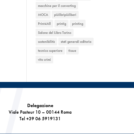
macchine per il converting
MOCA
piùlibripiùliberi
Print4All
printig
printing
Salone del Libro Torino
sostenibilità
stati generali editoria
tecnico superiore
tissue
vito crimi
Delegazione
Viale Pasteur 10 – 00144 Roma
Tel +39 06 5919131