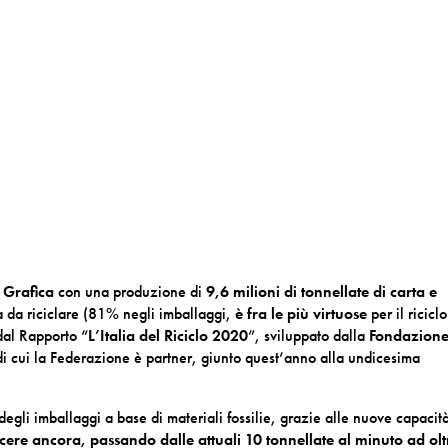
e Grafica
con una produzione di
9,6 milioni di tonnellate
di carta e
a da riciclare (81% negli imballaggi,
è fra le più virtuose
per il ricicl
 dal Rapporto “
L’Italia del Riciclo 2020
”, sviluppato dalla
Fondazione
i cui la Federazione è partner, giunto quest’anno alla undicesima
degli imballaggi a base di materiali fossilie, grazie alle nuove capacità
escere ancora, passando dalle attuali 10 tonnellate al minuto ad olt