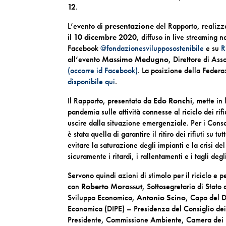
12
.
L’evento di
presentazione
del Rapporto, realizza
il
10 dicembre 2020,
diffuso in live streaming n
Facebook
@fondazionesvilupposostenibile
e su
R
all’evento
Massimo Medugno
, Direttore di Ass
(occorre id Facebook)
. La posizione della Federa
disponibile qui
.
Il Rapporto, presentato da
Edo Ronchi
, mette in
pandemia sulle attività connesse al riciclo dei rifi
uscire dalla situazione emergenziale. Per i Consor
è stata quella di garantire il ritiro dei rifiuti su t
evitare la saturazione degli impianti e la crisi de
sicuramente i ritardi, i rallentamenti e i tagli deg
Servono quindi azioni di stimolo per il riciclo e p
con
Roberto Morassut
, Sottosegretario di Stato
Sviluppo Economico,
Antonio Scino
, Capo del D
Economica (DIPE) – Presidenza del Consiglio dei
Presidente, Commissione Ambiente, Camera dei D