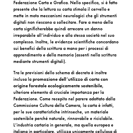
Federazione Carta e Grafica. Nello specifico, si è fatto
presente che la lettura su carta stimola il cervello e
mette in moto meccanismi neurologici che gli strumenti
digitali non riescono a sollecitare. Fare a meno della
carta significherebbe quindi arrecare un danno
irreparabile all’individuo e alla stessa società nel suo
complesso. Inoltre, le evidenze scientifiche concordano
sui benefici della scrittura a mano per i processi di
apprendimento e della memoria (assenti nella scrittura
mediante strumenti digitali).
Tra le previsioni dello schema di decreto è inoltre
inclusa la
promozione dell’utilizzo di carta con
origine forestale ecologicamente sostenibile
,
ulteriore elemento di cruciale importanza per la
Federazione. Come recepito nel parere adottato dalla
Commissione Cultura della Camera, la carta è infatti,
per le sue caratteristiche intrinseche, un materiale
sostenibile perché naturale, rinnovabile e riciclabile.
L’industria cartaria in generale, ma quella europea e
italiana in particolare, utilizza unicamente cellulosa di