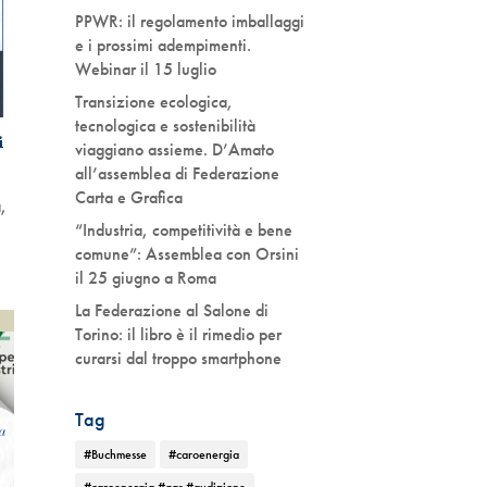
PPWR: il regolamento imballaggi
e i prossimi adempimenti.
Webinar il 15 luglio
Transizione ecologica,
tecnologica e sostenibilità
i
viaggiano assieme. D’Amato
all’assemblea di Federazione
Carta e Grafica
à
,
“Industria, competitività e bene
comune”: Assemblea con Orsini
il 25 giugno a Roma
La Federazione al Salone di
Torino: il libro è il rimedio per
curarsi dal troppo smartphone
Tag
#Buchmesse
#caroenergia