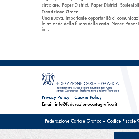
circolare
,
Paper District
,
Paper District
,
Sostenibil
Transizione Green
Una nuova, importante opportunità di comunicaz
le aziende della filiera della carta. Nasce Paper D
in...
Privacy Policy
|
Cookie Policy
Email: info@federazionecartagrafica.it
Federazione Carta e Grafica – Codice Fisca
Informat