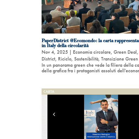
PaperDistrict @Ecomondo: la carta rappresenta
in Italy della circolarità
Nov 4, 2025
|
Economia circolare
,
Green Deal
District
,
Riciclo
,
Sostenibilità
,
Transizione Green
In un panorama green che vede la filiera della ca
della grafica fra i protagonisti assoluti dell'econo
CARTA