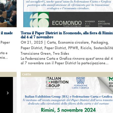
 il made
Torna il Paper District in Ecomondo, alla fiera di Rimin
dal 4 al 7 novembre
,
Paper
Ott 21, 2025
|
Carta
,
Economia circolare
,
Packaging
,
Paper District
,
Paper District
,
PPWR
,
Riciclo
,
Sostenibilit
rta e
Transizione Green
,
Two Sides
mia...
La Federazione Carta e Grafica rinnova quest’anno dal 4
al 7 novembre con il Paper District la partecipazione...
CARTA