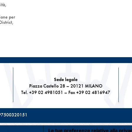
ità
,
ione per
istrict,
Sede legale
Piazza Castello 28 – 20121 MILANO
Tel. +39 02 4981051 – Fax +39 02 4816947
le 97500320151
iva sulla raccolta
Le tue preferenze relative alla priva