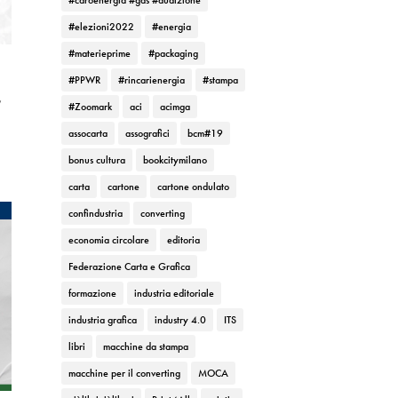
#caroenergia #gas #audizione
#elezioni2022
#energia
#materieprime
#packaging
#PPWR
#rincarienergia
#stampa
,
#Zoomark
aci
acimga
assocarta
assografici
bcm#19
bonus cultura
bookcitymilano
carta
cartone
cartone ondulato
confindustria
converting
economia circolare
editoria
Federazione Carta e Grafica
formazione
industria editoriale
industria grafica
industry 4.0
ITS
libri
macchine da stampa
macchine per il converting
MOCA