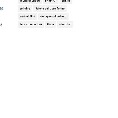
piùlibripiùliberi
Print4All
printig
ne
printing
Salone del Libro Torino
sostenibilità
stati generali editoria
 è
tecnico superiore
tissue
vito crimi